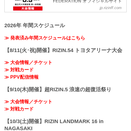
FEDERATION オフィシャルサイト
jp.rizinff.com
Yogibo presents RIZIN.47 大会概要
開催日時
2024年6月9日（日）12:30開場（予定）
2026年 年間スケジュール
14:00開始（予定）
※開場・開始時間は予定です。決定次第
RIZIN FFオフィシャルサイトにてご案内
≫ 発表済み年間スケジュールはこちら
します。
終了予定時間
【8/11(火･祝)開催】RIZIN.54 トヨタアリーナ大会
20:00〜21:00頃
※試合内容、イベント進行によって終了
≫ 大会情報／チケット
予定時間が前後することがありますので
≫ 対戦カード
ご了承ください。
会場
≫ PPV配信情報
国立代々木競技場 第一体育館
JR山手線「原宿」駅 徒歩5分
【9/10(木)開催】超RIZIN.5 浪速の超復活祭り
東京メトロ副都心線「明治神宮前」駅 徒
歩5分
≫ 大会情報／チケット
東京メトロ千代田線...
≫ 対戦カード
【10/3(土)開催】RIZIN LANDMARK 16 in
NAGASAKI