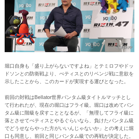
堀口自身も「盛り上がらないですよね」とテミロフやドッ
ドソンとの防衛戦より、ぺティスとのリベンジ戦に意欲を
示したことから、このカードが実現する運びとなった。
前回の対戦はBellator世界バンタム級タイトルマッチとし
て行われたが、現在の堀口はフライ級。堀口は改めてバン
タム級に階級を戻すこととなるが、「無理してフライ級に
落とさせてぺティスとやるぐらいなら、負けたバンタム級
でどうせならやった方がいいんじゃないか」との考えに堀
口も同意し、前回と同じバンタム級での再戦が決定した。