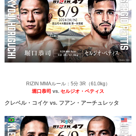
14:00開始（予定）
※開場・開始時間は予定です。決定次第
RIZIN FFオフィシャルサイトにてご案内
します。
会場
...
RIZIN MMAルール：5分 3R（61.0kg）
堀口恭司
vs.
セルジオ・ペティス
クレベル・コイケ vs. フアン・アーチュレッタ