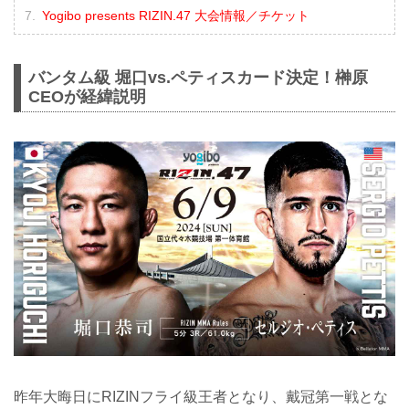
Yogibo presents RIZIN.47 大会情報／チケット
バンタム級 堀口vs.ペティスカード決定！榊原
CEOが経緯説明
昨年大晦日にRIZINフライ級王者となり、戴冠第一戦とな