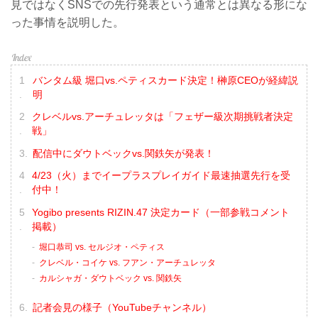
見ではなくSNSでの先行発表という通常とは異なる形にな
った事情を説明した。
バンタム級 堀口vs.ペティスカード決定！榊原CEOが経緯説
明
クレベルvs.アーチュレッタは「フェザー級次期挑戦者決定
戦」
配信中にダウトベックvs.関鉄矢が発表！
4/23（火）までイープラスプレイガイド最速抽選先行を受
付中！
Yogibo presents RIZIN.47 決定カード（一部参戦コメント
掲載）
堀口恭司 vs. セルジオ・ペティス
クレベル・コイケ vs. フアン・アーチュレッタ
カルシャガ・ダウトベック vs. 関鉄矢
記者会見の様子（YouTubeチャンネル）