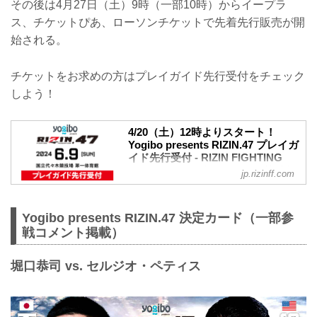
その後は4月27日（土）9時（一部10時）からイープラ
ス、チケットぴあ、ローソンチケットで先着先行販売が開
始される。
チケットをお求めの方はプレイガイド先行受付をチェック
しよう！
4/20（土）12時よりスタート！
Yogibo presents RIZIN.47 プレイガ
イド先行受付 - RIZIN FIGHTING
FEDERATION オフィシャルサイト
jp.rizinff.com
6月に国立代々木競技場 第一体育館で開
催されるYogibo presents RIZIN.47のプレ
イガイド先行受付が、4月20日（土）12時
Yogibo presents RIZIN.47 決定カード（一部参
よりスタートするぞ！
戦コメント掲載）
一般発売前にチケットを手に入れたい方
は、是非このプレイガイド先行受付で申
堀口恭司 vs. セルジオ・ペティス
込みを済ませよう！
Yogibo presents RIZIN.47 大会概要
開催日時
2024年6月9日（日）12:30開場（予定）