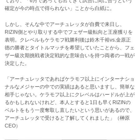
ており、「6月であっても出てきて試合に間に合うという
確定が今の時点で得られない」ことから白紙に。
しかし、そんな中でアーチュレッタが自費で来日し、
RIZIN側とやり取りする中でフェザー級転向と王座獲りを
表明。クレベルもケラモフ戦勝利後は鈴木千裕vs.金原正
徳の勝者とタイトルマッチを希望していたことから、フェ
ザー級次期挑戦者決定戦的な意味合いを持つ両者の一戦が
決定した。
「アーチュレッタであればケラモフ以上にインターナショ
ナルなメジャーの中での実績はあると思いますし、簡単な
相手じゃない。ケラモフ以上にクレベルはハードルが上が
るかもしれないけれど、本人とすると1日も早くRIZINの
ベルトをもう一度奪取し直したいという思いがあるので、
アーチュレッタで受けると了解してくれました」（榊原
CEO）