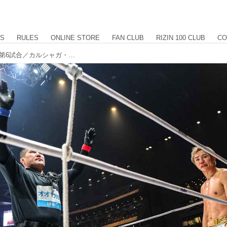
US
RULES
ONLINE STORE
FAN CLUB
RIZIN 100 CLUB
CO
【試合結果】RIZIN師走の超強者祭り 第6試合／カルシャガ・ダウトベック vs. 久保優太