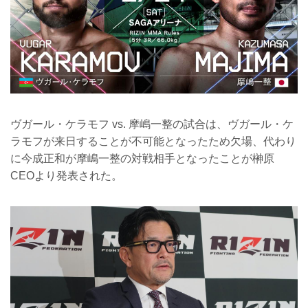
ヴガール・ケラモフ vs. 摩嶋一整の試合は、ヴガール・ケ
ラモフが来日することが不可能となったため欠場、代わり
に今成正和が摩嶋一整の対戦相手となったことが榊原
CEOより発表された。