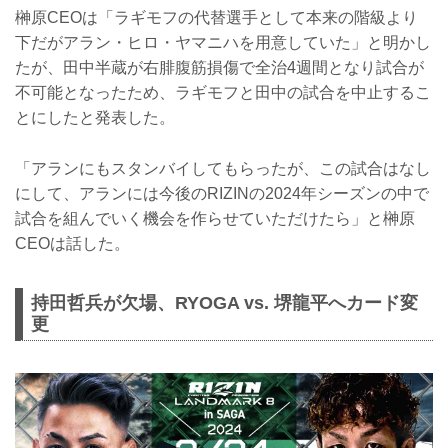
榊原CEOは「ラギモフの代替選手として本来の階級より
下だがアラン・ヒロ・ヤマニハを用意していた」と明かし
たが、田中半蔵が右腓腹筋損傷で全治4週間となり試合が
不可能となったため、ラギモフと田中の試合を中止するこ
とにしたと発表した。
「アランにもスタンバイしてもらったが、この試合はなし
にして、アランには今後のRIZINの2024年シーズンの中で
試合を組んでいく機会を作らせていただけたら」と榊原
CEOは話した。
持田哲兵が欠場、RYOGA vs. 堺龍平へカード変
更