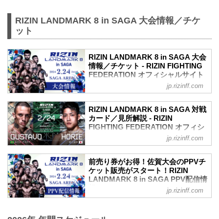
RIZIN LANDMARK 8 in SAGA 大会情報／チケ
ット
RIZIN LANDMARK 8 in SAGA 大会
情報／チケット - RIZIN FIGHTING
FEDERATION オフィシャルサイト
jp.rizinff.com
RIZIN LANDMARK 8 in SAGA 大会概要
開催日時
2024年2月24日（土）12:00開場 / 14:00開
RIZIN LANDMARK 8 in SAGA 対戦
始
カード／見所解説 - RIZIN
※オープニングファイトは12:30開始
FIGHTING FEDERATION オフィシ
終了予定時間
ャルサイト
jp.rizinff.com
20:00〜21:00頃
RIZINマッチメイク担当のチャーリーが対
※試合内容、イベント進行によって終了
戦カードの見所を紹介！選手のバッグボ
前売り券がお得！佐賀大会のPPVチ
予定時間が前後することがありますので
ーンやストロングポイントを把握すれ
ケット販売がスタート！RIZIN
ご了承ください。
ば、試合観戦がもっと楽しくなる！観戦
LANDMARK 8 in SAGA PPV配信情
会場
前に是非チェックしておこう！
報 - RIZIN FIGHTING
SAGAアリーナ
jp.rizinff.com
※見所解説は随時更新いたします。
FEDERATION オフィシャルサイト
バスでお越しの場合：佐賀駅バスセンタ
ルイス・グスタボ vs. 堀江圭功
ー2番乗り場佐賀市営バス
2024年のRIZIN開幕戦となる、RIZIN
RIZIN MMAルール：5分3R（71.0kg）
［30］SAGAサンライズパーク・自動車
LANDMARK 8 in SAGAのPPV配信チケッ