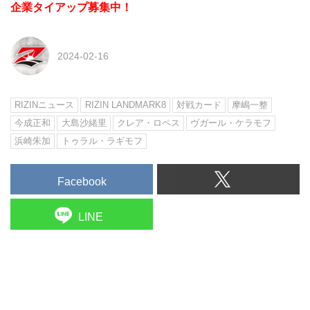
企業タイアップ募集中！
2024-02-16
RIZINニュース
RIZIN LANDMARK8
対戦カード
摩嶋一整
今成正和
大島沙緒里
クレア・ロペス
ヴガール・ケラモフ
浜崎朱加
トゥラル・ラギモフ
Facebook
LINE