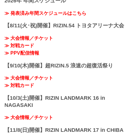
2026年 年間スケジュール
ルイス・グスタボ vs. 堀江圭功
試験場行き
トが、本日2月2日（金）12時より
ルイス・グスタボ
［準急］SAGAサンライズパーク行き ※
ABEMA、U-NEXT、RIZIN 100 CLUB、
≫ 発表済み年間スケジュールはこちら
総合力 | 決着率 | ハングリー精神 | サブミ
土・日・祝日の...
RIZIN LIVEにて販売スタート！
ッション
会場に来れない方はお好きな配信サービ
堀江圭功
【8/11(火･祝)開催】RIZIN.54 トヨタアリーナ大会
スで、RIZIN LANDMARK 8 in SAGAを全
アグレッシブ | パンチ力 | 試合運び | 手数
試合リアルタイムで視聴しよう！
見所解説
≫ 大会情報／チケット
PPV販売スケジュール一覧
RIZI...
配信日時 料金 配信媒体 アーカイブ
≫ 対戦カード
期間 応援
≫ PPV配信情報
コード 番組名・その他
2/24(土)
【9/10(木)開催】超RIZIN.5 浪速の超復活祭り
12:00〜 前売...
≫ 大会情報／チケット
≫ 対戦カード
【10/3(土)開催】RIZIN LANDMARK 16 in
NAGASAKI
≫ 大会情報／チケット
【11/8(日)開催】RIZIN LANDMARK 17 in CHIBA