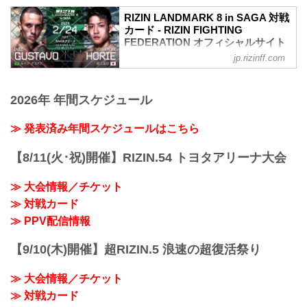
【Trailer】RIZIN LANDMARK 8 in SAGA
/ RIZIN.46
RIZIN LANDMARK 8 in SAGA 対戦
youtu.be
カード - RIZIN FIGHTING
RIZIN LANDMARK 8 in SAGA 大会概要
FEDERATION オフィシャルサイト
開催日時
jp.rizinff.com
ルイス・グスタボ vs. 堀江圭功
2024年2月24日（土）12:00開場 / 14:00開
RIZIN MMAルール：5分3R（71.0kg）
始
ルイス・グスタボ vs. 堀江圭功
終了予定時間
2026年 年間スケジュール
ヴガール・ケラモフ vs. 摩嶋一整
20:00〜21:00頃
RIZIN MMAルール：5分3R（66.0kg）
※試合内容、イベント進行によって終了
ヴガール・ケラモフ vs. 摩嶋一整
≫ 発表済み年間スケジュールはこちら
予定時間が前後することがありますので
矢地祐介 vs. キム・ギョンピョ
ご了承ください。
RIZIN MMAルール：5分 3R（71.0kg）
【8/11(火･祝)開催】RIZIN.54 トヨタアリーナ大会
会場
矢地祐介 vs. キム・ギョンピョ
SAGAアリーナ
芦田崇宏 vs. 鈴木博昭
バスでお越しの場合：佐賀駅バスセンタ
≫ 大会情報／チケット
RIZIN MMAルール：5分 3R（66.0kg）
ー2番乗り場佐賀市営バス
≫ 対戦カード
芦田崇宏 vs. 鈴木博昭
［30］SAGAサンライ...
阿部大...
≫ PPV配信情報
【9/10(木)開催】超RIZIN.5 浪速の超復活祭り
≫ 大会情報／チケット
≫ 対戦カード