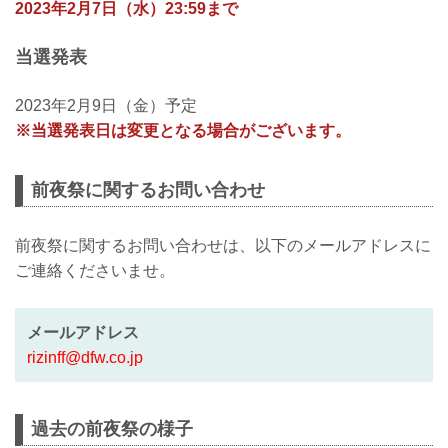
2023年2月7日（水）23:59まで
の前夜祭を予定しております♫
イベント参加につきましては、下記の内
容をご確認の上、以下のフォームよりお
当選発表
申し込みください。
【開催日時】
2023年2月9日（金）予定
2024年2月23日（祝・金）18:00〜
20:00（予定）
※当選発表日は変更となる場合がございます。
【開催場所】
福岡県内（当選者へのみお知らせ致しま
す。）...
前夜祭に関するお問い合わせ
前夜祭に関するお問い合わせは、以下のメールアドレスに
ご連絡くださいませ。
メールアドレス
rizinff@dfw.co.jp
過去の前夜祭の様子