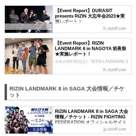
【Event Report】DURASIT
presents RIZIN 大忘年会2023★実
施レポート！
fc.rizinff.com
昨年の2023年12月28日(木)「DURASIT
presents RIZIN 大忘年会2023」を都内某
所にて開催！ 当日の様子を、レポートに
【Event Report】RIZIN
てお届けいたします！また、今回のイベ
LANDMARK 6 in NAGOYA 前夜祭
ントの様子はYoutubeにてアップされてい
★実施レポート！
ます！ぜひご覧ください ▽DURASIT
今年の9月30日(土)「RIZIN LANDMARK 6
presents RIZIN 大忘年会2023の概要はこ
in NAGOYA 前夜祭」を名古屋市内にて開
fc.rizinff.com
ちら▽ 2023/12/19公開 12/28(木)開催
催！ 当日の様子を、レポート&amp;動画
『DURASIT presents RIZIN 大忘年会
でお届けいたします ▽RIZIN
2023』参加者大募集！ ▼大勢のファン
LANDMARK 6 in NAGOYA 前夜祭の概要
の皆様と一緒...
RIZIN LANDMARK 8 in SAGA 大会情報／チケ
はこちら▽ 9/23公開 9/30(土)開催
ット
『RIZIN LANDMARK 6 in NAGOYA 前夜
祭』参加者大募集！ 【Event Report】
RIZIN LANDMARK 6 in NAGOYA 前夜祭
RIZIN LANDMARK 8 in SAGA 大会
▼名古屋では約1年ぶりとなるRIZIN...
情報／チケット - RIZIN FIGHTING
FEDERATION オフィシャルサイト
jp.rizinff.com
MOVIE