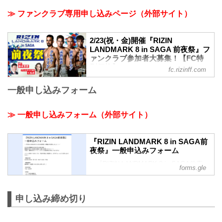
≫ ファンクラブ専用申し込みページ（外部サイト）
2/23(祝・金)開催『RIZIN
LANDMARK 8 in SAGA 前夜祭』フ
ァンクラブ参加者大募集！【FC特
別価格】
fc.rizinff.com
＊＊2/2更新＊＊ 【追加ファイター決定】
一般申し込みフォーム
RIZINファイター元谷友貴の参加が決定！
＊＊2/1更新＊＊ 【追加ファイター
&amp;MC決定】 RIZINファイタークレベ
≫ 一般申し込みフォーム（外部サイト）
ル・コイケ、山本アーセン RIZINアンバ
サダーくるみの参加が決定 2月23日
（祝・金）福岡県内にて「RIZIN
『RIZIN LANDMARK 8 in SAGA前
LANDMARK 8 in SAGA 前夜祭」を開催
夜祭』一般申込みフォーム
することが決定❗ ファンクラブ会員様は特
＼『RIZIN LANDMARK 8 in SAGA前夜
別価格にてご参加いただけます！ 一緒に
forms.gle
祭』の開催が決定致しました！！／
前夜祭を楽しみましょう！皆様のご参加
2024年の開幕戦はRIZINが初上陸の佐
お待ちしております！ ※当...
賀！！
申し込み締め切り
開幕戦の前日に前夜祭を開催する事が決
定致しました！！！
今回は、着席形式のパーティースタイル