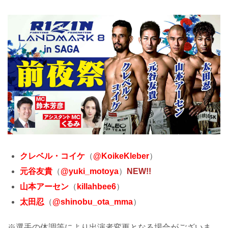
クレベル・コイケ
（
@KoikeKleber
）
元谷友貴
（
@yuki_motoya
）
NEW!!
山本アーセン
（
killahbee6
）
太田忍
（
@shinobu_ota_mma
）
※選手の体調等により出演者変更となる場合がございま