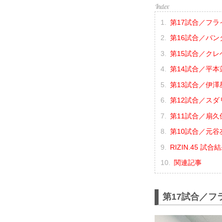
第17試合／フラ
第16試合／バン
第15試合／クレベ
第14試合／平本蓮 
第13試合／伊澤星
第12試合／スダ
第11試合／扇久
第10試合／元谷友
RIZIN.45 試
関連記事
第17試合／フ