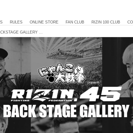
US
RULES
ONLINE STORE
FAN CLUB
RIZIN 100 CLUB
CO
にゃんこ大戦争 presents RIZIN.45 BACKSTAGE GALLERY vol.1