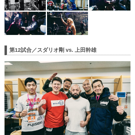
第12試合／スダリオ剛 vs. 上田幹雄