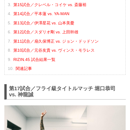
第15試合／クレベル・コイケ vs. 斎藤裕
第14試合／平本蓮 vs. YA-MAN
第13試合／伊澤星花 vs. 山本美憂
第12試合／スダリオ剛 vs. 上田幹雄
第11試合／扇久保博正 vs. ジョン・ドッドソン
第10試合／元谷友貴 vs. ヴィンス・モラレス
RIZIN.45 試合結果一覧
関連記事
第17試合／フライ級タイトルマッチ 堀口恭司
vs. 神龍誠