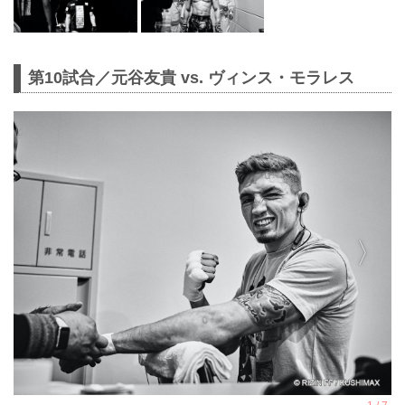
第10試合／元谷友貴 vs. ヴィンス・モラレス