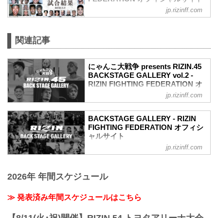
jp.rizinff.com
第17試合 ／フライ級タイトルマッチ 堀口
恭司 vs. 神龍誠
フライ級タイトルマッチ
関連記事
RIZIN MMAルール：5分 3R（57.0kg）
（WIN）堀口恭司 vs. 神龍誠（LOSE）
2R 3分44秒 SUB（タップアウト：リアネ
にゃんこ大戦争 presents RIZIN.45
イキッドチョーク）
BACKSTAGE GALLERY vol.2 -
≫ 試合結果詳細
RIZIN FIGHTING FEDERATION オ
第16試合／バンタム級タイトルマッチ フ
フィシャルサイト
アン・アーチュレッタ vs. 朝倉海
jp.rizinff.com
バンタム級タイトルマッチ
戦いの裏側で選手が見せる真実の素顔を
RIZIN MMAルール：5分 3R（61.0kg）
収めた「BACKSTAGE GALLERY」
BACKSTAGE GALLERY - RIZIN
（LOSE）フアン・アーチュレッタ vs. 朝
第10試合〜第17試合までのvol.1はこち
FIGHTING FEDERATION オフィシ
倉海（WIN）
ら！
ャルサイト
...
第9試合／太田忍 vs. 芦澤竜誠
jp.rizinff.com
BACKSTAGE GALLERY の記事一覧 - 格
第9試合／太田忍 vs. 芦澤竜誠4
闘技イベント「RIZIN」（ライジン）と
第8試合／三浦孝太 vs. 皇治
「RIZIN FIGHTING FEDERATION」（ラ
第8試合／三浦孝太 vs. 皇治8
2026年 年間スケジュール
イジン ファイティング フェデレーショ
第7試合／イゴール・タナベ vs. 安西信昌
ン）の情報・加盟団体について発信して
第7試合／イゴール・タナベ vs. 安西信昌
いきます。
≫ 発表済み年間スケジュールはこちら
6
第6試合／新井丈 vs. ヒロヤ
第6試合／新井丈 vs. ヒロヤ10
【8/11(火･祝)開催】RIZIN.54 トヨタアリーナ大会