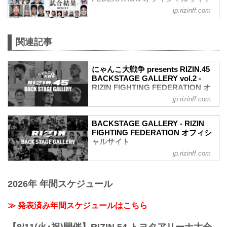
jp.rizinff.com
第17試合 ／フライ級タイトルマッチ 堀口
恭司 vs. 神龍誠
フライ級タイトルマッチ
関連記事
RIZIN MMAルール：5分 3R（57.0kg）
（WIN）堀口恭司 vs. 神龍誠（LOSE）
2R 3分44秒 SUB（タップアウト：リアネ
にゃんこ大戦争 presents RIZIN.45
イキッドチョーク）
BACKSTAGE GALLERY vol.2 -
≫ 試合結果詳細
RIZIN FIGHTING FEDERATION オ
第16試合／バンタム級タイトルマッチ フ
フィシャルサイト
アン・アーチュレッタ vs. 朝倉海
jp.rizinff.com
バンタム級タイトルマッチ
戦いの裏側で選手が見せる真実の素顔を
RIZIN MMAルール：5分 3R（61.0kg）
収めた「BACKSTAGE GALLERY」
BACKSTAGE GALLERY - RIZIN
（LOSE）フアン・アーチュレッタ vs. 朝
第10試合〜第17試合までのvol.1はこち
FIGHTING FEDERATION オフィシ
倉海（WIN）
ら！
ャルサイト
...
第9試合／太田忍 vs. 芦澤竜誠
jp.rizinff.com
BACKSTAGE GALLERY の記事一覧 - 格
第9試合／太田忍 vs. 芦澤竜誠4
闘技イベント「RIZIN」（ライジン）と
第8試合／三浦孝太 vs. 皇治
「RIZIN FIGHTING FEDERATION」（ラ
第8試合／三浦孝太 vs. 皇治8
2026年 年間スケジュール
イジン ファイティング フェデレーショ
第7試合／イゴール・タナベ vs. 安西信昌
ン）の情報・加盟団体について発信して
第7試合／イゴール・タナベ vs. 安西信昌
いきます。
≫ 発表済み年間スケジュールはこちら
6
第6試合／新井丈 vs. ヒロヤ
第6試合／新井丈 vs. ヒロヤ10
【8/11(火･祝)開催】RIZIN.54 トヨタアリーナ大会