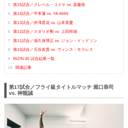
第15試合／クレベル・コイケ vs. 斎藤裕
第14試合／平本蓮 vs. YA-MAN
第13試合／伊澤星花 vs. 山本美憂
第12試合／スダリオ剛 vs. 上田幹雄
第11試合／扇久保博正 vs. ジョン・ドッドソン
第10試合／元谷友貴 vs. ヴィンス・モラレス
RIZIN.45 試合結果一覧
関連記事
第17試合／フライ級タイトルマッチ 堀口恭司
vs. 神龍誠