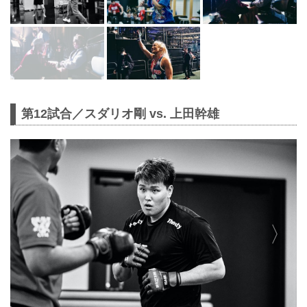
第12試合／スダリオ剛 vs. 上田幹雄