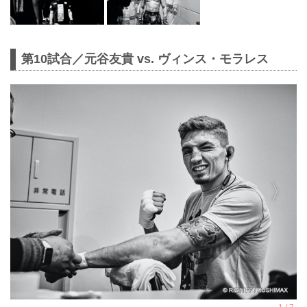
第10試合／元谷友貴 vs. ヴィンス・モラレス