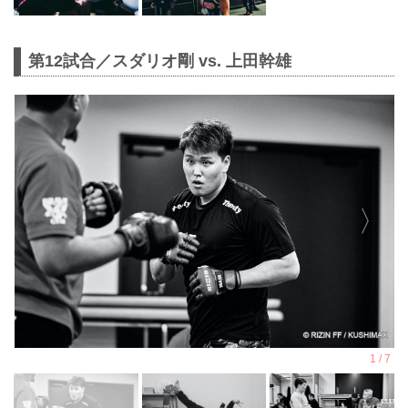
第12試合／スダリオ剛 vs. 上田幹雄