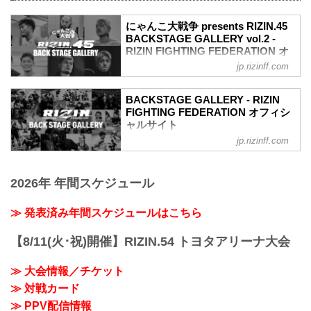
（WIN）堀口恭司 vs. 神龍誠（LOSE）
2R 3分44秒 SUB（タップアウト：リアネ
にゃんこ大戦争 presents RIZIN.45
イキッドチョーク）
BACKSTAGE GALLERY vol.2 -
≫ 試合結果詳細
RIZIN FIGHTING FEDERATION オ
第16試合／バンタム級タイトルマッチ フ
フィシャルサイト
アン・アーチュレッタ vs. 朝倉海
jp.rizinff.com
バンタム級タイトルマッチ
戦いの裏側で選手が見せる真実の素顔を
RIZIN MMAルール：5分 3R（61.0kg）
収めた「BACKSTAGE GALLERY」
BACKSTAGE GALLERY - RIZIN
（LOSE）フアン・アーチュレッタ vs. 朝
第10試合〜第17試合までのvol.1はこち
FIGHTING FEDERATION オフィシ
倉海（WIN）
ら！
ャルサイト
...
第9試合／太田忍 vs. 芦澤竜誠
jp.rizinff.com
BACKSTAGE GALLERY の記事一覧 - 格
第9試合／太田忍 vs. 芦澤竜誠4
闘技イベント「RIZIN」（ライジン）と
第8試合／三浦孝太 vs. 皇治
「RIZIN FIGHTING FEDERATION」（ラ
第8試合／三浦孝太 vs. 皇治8
2026年 年間スケジュール
イジン ファイティング フェデレーショ
第7試合／イゴール・タナベ vs. 安西信昌
ン）の情報・加盟団体について発信して
第7試合／イゴール・タナベ vs. 安西信昌
いきます。
≫ 発表済み年間スケジュールはこちら
6
第6試合／新井丈 vs. ヒロヤ
第6試合／新井丈 vs. ヒロヤ10
【8/11(火･祝)開催】RIZIN.54 トヨタアリーナ大会
第5試合／久保優太 vs. 安保瑠輝也
第5試合／久...
≫ 大会情報／チケット
≫ 対戦カード
≫ PPV配信情報