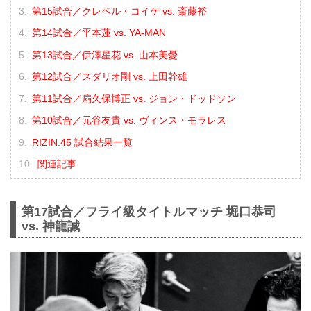
第15試合／クレベル・コイケ vs. 斎藤裕
第14試合／平本蓮 vs. YA-MAN
第13試合／伊澤星花 vs. 山本美憂
第12試合／スダリオ剛 vs. 上田幹雄
第11試合／扇久保博正 vs. ジョン・ドッドソン
第10試合／元谷友貴 vs. ヴィンス・モラレス
RIZIN.45 試合結果一覧
関連記事
第17試合／フライ級タイトルマッチ 堀口恭司
vs. 神龍誠