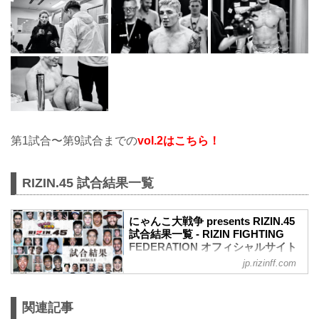
第1試合〜第9試合までの
vol.2はこちら！
RIZIN.45 試合結果一覧
にゃんこ大戦争 presents RIZIN.45
試合結果一覧 - RIZIN FIGHTING
FEDERATION オフィシャルサイト
jp.rizinff.com
第17試合 ／フライ級タイトルマッチ 堀口
恭司 vs. 神龍誠
フライ級タイトルマッチ
関連記事
RIZIN MMAルール：5分 3R（57.0kg）