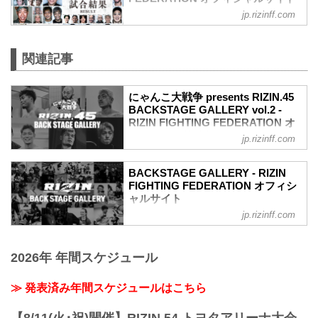
jp.rizinff.com
第17試合 ／フライ級タイトルマッチ 堀口
恭司 vs. 神龍誠
フライ級タイトルマッチ
関連記事
RIZIN MMAルール：5分 3R（57.0kg）
（WIN）堀口恭司 vs. 神龍誠（LOSE）
2R 3分44秒 SUB（タップアウト：リアネ
にゃんこ大戦争 presents RIZIN.45
イキッドチョーク）
BACKSTAGE GALLERY vol.2 -
≫ 試合結果詳細
RIZIN FIGHTING FEDERATION オ
第16試合／バンタム級タイトルマッチ フ
フィシャルサイト
アン・アーチュレッタ vs. 朝倉海
jp.rizinff.com
バンタム級タイトルマッチ
戦いの裏側で選手が見せる真実の素顔を
RIZIN MMAルール：5分 3R（61.0kg）
収めた「BACKSTAGE GALLERY」
BACKSTAGE GALLERY - RIZIN
（LOSE）フアン・アーチュレッタ vs. 朝
第10試合〜第17試合までのvol.1はこち
FIGHTING FEDERATION オフィシ
倉海（WIN）
ら！
ャルサイト
...
第9試合／太田忍 vs. 芦澤竜誠
jp.rizinff.com
BACKSTAGE GALLERY の記事一覧 - 格
第9試合／太田忍 vs. 芦澤竜誠4
闘技イベント「RIZIN」（ライジン）と
第8試合／三浦孝太 vs. 皇治
「RIZIN FIGHTING FEDERATION」（ラ
第8試合／三浦孝太 vs. 皇治8
2026年 年間スケジュール
イジン ファイティング フェデレーショ
第7試合／イゴール・タナベ vs. 安西信昌
ン）の情報・加盟団体について発信して
第7試合／イゴール・タナベ vs. 安西信昌
いきます。
≫ 発表済み年間スケジュールはこちら
6
第6試合／新井丈 vs. ヒロヤ
第6試合／新井丈 vs. ヒロヤ10
【8/11(火･祝)開催】RIZIN.54 トヨタアリーナ大会