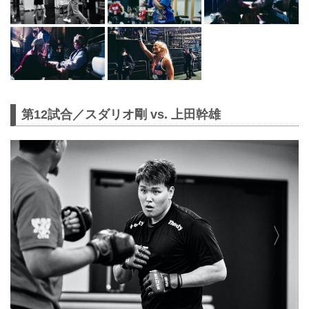
第12試合／スダリオ剛 vs. 上田幹雄