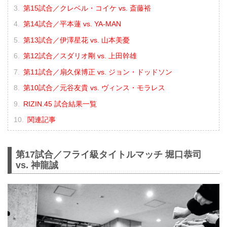
第15試合／クレベル・コイケ vs. 斎藤裕
第14試合／平本蓮 vs. YA-MAN
第13試合／伊澤星花 vs. 山本美憂
第12試合／スダリオ剛 vs. 上田幹雄
第11試合／扇久保博正 vs. ジョン・ドッドソン
第10試合／元谷友貴 vs. ヴィンス・モラレス
RIZIN.45 試合結果一覧
関連記事
第17試合／フライ級タイトルマッチ 堀口恭司
vs. 神龍誠