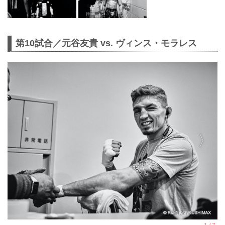
第10試合／元谷友貴 vs. ヴィンス・モラレス