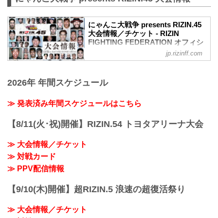
にゃんこ大戦争 presents RIZIN.45
大会情報／チケット - RIZIN
FIGHTING FEDERATION オフィシ
ャルサイト
jp.rizinff.com
更新情報
【12/21更新】冠スポンサー決定のお知ら
2026年 年間スケジュール
せ
「にゃんこ大戦争」が冠スポンサーに決
定致しました。
≫ 発表済み年間スケジュールはこちら
にゃんこ大戦争 | ポノス株式会社
www.ponos.jp
【8/11(火･祝)開催】RIZIN.54 トヨタアリーナ大会
MOVIE
【Trailer】RIZIN.45 in さいたまスーパー
≫ 大会情報／チケット
アリーナ
≫ 対戦カード
youtu.be
にゃんこ大戦争presents RIZIN.45大会概
≫ PPV配信情報
要
開催日時
【9/10(木)開催】超RIZIN.5 浪速の超復活祭り
2023年12月31日（日）12:00開場 / 14:00
開始
≫ 大会情報／チケット
終了予定時間