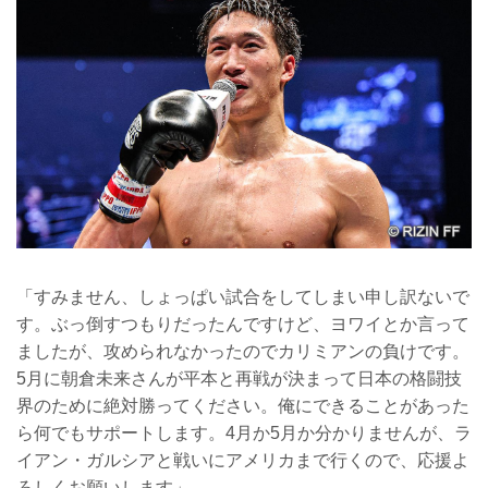
「すみません、しょっぱい試合をしてしまい申し訳ないで
す。ぶっ倒すつもりだったんですけど、ヨワイとか言って
ましたが、攻められなかったのでカリミアンの負けです。
5月に朝倉未来さんが平本と再戦が決まって日本の格闘技
界のために絶対勝ってください。俺にできることがあった
ら何でもサポートします。4月か5月か分かりませんが、ラ
イアン・ガルシアと戦いにアメリカまで行くので、応援よ
ろしくお願いします」