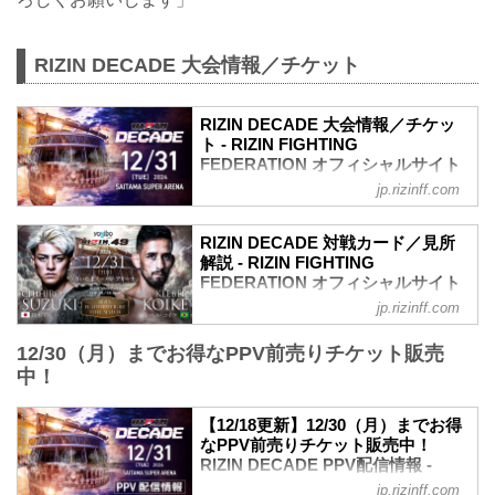
RIZIN DECADE 大会情報／チケット
RIZIN DECADE 大会情報／チケッ
ト - RIZIN FIGHTING
FEDERATION オフィシャルサイト
jp.rizinff.com
更新情報
12/18（水）更新
開場／開始時間変更のお知らせ
RIZIN DECADE 対戦カード／見所
ライアン・ガルシア vs. 安保瑠輝也の試
解説 - RIZIN FIGHTING
合延期に伴い、開場／開始時間変更が以
FEDERATION オフィシャルサイト
下に変更となりました。
jp.rizinff.com
RIZINマッチメイク担当のチャーリーが対
【変更前】2024年12月31日（火）9:00開
戦カードの見所を紹介！選手のバッグボ
場／10:00開始
12/30（月）までお得なPPV前売りチケット販売
ーンやストロングポイントを把握すれ
↓
中！
ば、試合観戦がもっと楽しくなる！観戦
【変更後】2024年12月31日（火）11:30
前に是非チェックしておこう！
開場／13:00開始
※見所解説は随時更新いたします。
12/17（火）更新
【12/18更新】12/30（月）までお得
Yogibo presents RIZIN.49 試合順
なPPV前売りチケット販売中！
RIZIN DECADE チケット払い戻しに関す
雷神番外地
RIZIN DECADE PPV配信情報 -
るお知らせ
第6試合／細川一颯 vs. 宇佐美正パトリッ
RIZIN FIGHTING FEDERATION オ
ライアン・ガルシア vs. 安保瑠輝也の試
jp.rizinff.com