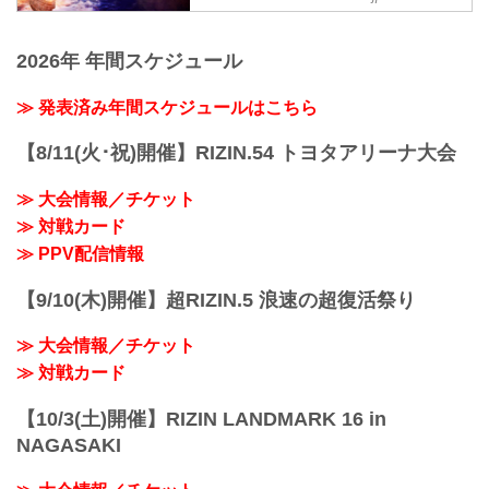
ク
フィシャルサイト
合延期に伴い、チケットの払い戻しを希
RIZINオープンフィンガーグローブキック
望されるチケット購入者には払...
更新情報
ボクシングルール：3分3R（77.0kg）
12/18（水）更新
2026年 年間スケジュール
細川一颯 vs. 宇佐美正パトリック
12月31日（火）開催の『RIZIN
第5試合／野田蒼vs.篠塚辰樹
DECADE』第1部で実施を予定しておりま
≫ 発表済み年間スケジュールはこちら
RIZI...
したライアン・ガルシア vs. 安保瑠輝也
は、ライアン・ガルシアが練習中に手を
【8/11(火･祝)開催】RIZIN.54 トヨタアリーナ大会
負傷しドクターストップとなったため、
試合を延期することとなりました。
≫ 大会情報／チケット
これに伴いABEMA、U-NEXTにて第1部
チケットを購入された方へメールにて返
≫ 対戦カード
金についてのご案内をお送りいたしま
≫ PPV配信情報
す。
※通しチケットの返金の対応はございま
【9/10(木)開催】超RIZIN.5 浪速の超復活祭り
せん。
大晦日に開催されるRIZIN DECADEの
≫ 大会情報／チケット
PPV配信チケットが、本日...
≫ 対戦カード
【10/3(土)開催】RIZIN LANDMARK 16 in
NAGASAKI