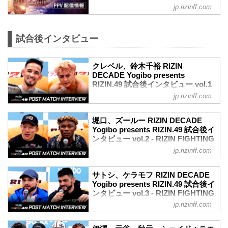
3R 判定（3-0）
フィシャルサイト
ク（WIN）
jp.rizinff.com
≫ 試合結果詳細
2R 2分59秒 TKO（レフェリーストップ）
更新情報
第13試合／堀口恭司 vs. エンカジムー
≫ 試合結果詳...
12/18（水）更新
ロ・ズールー
12月31日（火）開催の『RIZIN
試合後インタビュー
フライ級タイトルマッチ
DECADE』第1部で実施を予定しておりま
RIZIN MMAルール：5分 3R（57.0kg）
したライアン・ガルシア vs. 安保瑠輝也
（WIN）堀口恭司 vs. エンカジムーロ・
クレベル、鈴木千裕 RIZIN
は、ライアン・ガルシアが練習中に手を
ズールー（LOSE）
DECADE Yogibo presents
負傷しドクターストップとなったため、
3R 判定（3-0）
RIZIN.49 試合後インタビュー vol.1
試合を延期することとなりました。
≫ 試合結果詳細
- RIZIN FIGHTING FEDERATION
これに伴いABEMA、U-NEXTにて第1部
jp.rizinff.com
第12試合／ホベルト・サトシ...
オフィシャルサイト
チケットを購入された方へメールにて返
金についてのご案内をお送りいたしま
12月31日（火）さいたまスーパーアリー
堀口、ズールー RIZIN DECADE
す。
ナにて開催されたRIZIN DECADE Yogibo
Yogibo presents RIZIN.49 試合後イ
※通しチケットの返金の対応はございま
presents RIZIN.49の出場選手たちの試合
ンタビュー vol.2 - RIZIN FIGHTING
せん。
後インタビューを公開！
FEDERATION オフィシャルサイト
jp.rizinff.com
大晦日に開催されるRIZIN DECADEの
YouTubeで見る
12月31日（火）さいたまスーパーアリー
PPV配信チケットが、本日...
- YouTube
ナにて開催されたRIZIN DECADE Yogibo
youtu.be
サトシ、ケラモフ RIZIN DECADE
presents RIZIN.49の出場選手たちの試合
クレベル・コイケ「去年の目標はこのベ
Yogibo presents RIZIN.49 試合後イ
後インタビューを公開！
ンタビュー vol.3 - RIZIN FIGHTING
ルトを奪還することでしたが、今年の目
YouTubeで見る
FEDERATION オフィシャルサイト
標はそれを維持すること」
jp.rizinff.com
- YouTube
クレベル みんな、まずはハッピーニュー
12月31日（火）さいたまスーパーアリー
youtu.be
イヤー！はー！疲れた！
ナにて開催されたRIZIN DECADE Yogibo