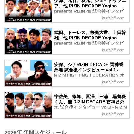
堀口恭司「世界一番をめざしているの
伊澤、元谷、秋元、シェイドゥラエ
ーー再びベルトを手にしました。試合後
presents RIZIN.49の出場選手たちの試合
フ、他 RIZIN DECADE Yogibo
で、そこに挑戦したい」
の率直な感想をお聞かせいただけますで
後インタビューを公開！
presents RIZIN.49 試合後インタビ
ーー初防衛おめでとうございます。今の
しょうか。
YouTubeで見る
ュー vol.4 - RIZIN FIGHTING
気持ちを教えてください。
jp.rizinff.com
クレベル 嬉し...
- YouTube
FEDERATION オフィシャルサイト
堀口 試合のなかで、すごい課題ができた
youtu.be
試合だなと思いましたね。なので、ちょ
12月31日（火）さいたまスーパーアリー
ホベルト・サトシ・ソウザ「世界のトッ
武田、トーレス、桜庭大世、上田幹
っと、気分が落ち込んでます。
ナにて開催されたRIZIN DECADE Yogibo
雄、他 RIZIN DECADE Yogibo
プ選手と戦いたい」
ーーその課題はもう明確に今わかって...
presents RIZIN.49の出場選手たちの試合
presents RIZIN.49 試合後インタビ
ーー王座防衛おめでとうございます。試
後インタビューを公開！
ュー vol.5 - RIZIN FIGHTING
合後の率直な感想をお聞かせいただけま
jp.rizinff.com
YouTubeで見る
FEDERATION オフィシャルサイト
すか。
- YouTube
サトシ 嬉しいね！今年2回KOして、大晦
12月31日（火）さいたまスーパーアリー
youtu.be
安保、シナRIZIN DECADE 雷神番
日には柔術見せたいから、柔術ができ
ナにて開催されたRIZIN DECADE Yogibo
伊澤星花「周りを認めさせながら、自分
外地 試合後インタビュー vol.1 -
て、それでとてもよかったです。
presents RIZIN.49の出場選手たちの試合
RIZIN FIGHTING FEDERATION オ
が世界一であることを証明していけた
ーーフィニッシュ...
後インタビューを公開！
フィシャルサイト
ら」
jp.rizinff.com
YouTubeで見る
ーー試合後の率直な感想をお聞かせいた
12月31日（火）さいたまスーパーアリー
- YouTube
だけますか。
ナにて開催されたRIZIN DECADE 雷神番
youtu.be
宇佐美、篠塚、冨澤、三浦、黒薔薇
伊澤 勝ててホッとしているという気持ち
外地の出場選手たちの試合後インタビュ
上田幹雄「ここからもっと負けられない
くん、他 RIZIN DECADE 雷神番外
ですね。
ーを公開！
地 試合後インタビュー vol.2 - RIZIN
戦いが続くのではないか」
ーー今回対戦したルシア選手について、
YouTubeで見る
FIGHTING FEDERATION オフィシ
ーー試合後の率直な感想をお聞かせいた
jp.rizinff.com
対戦前のイメージと実際に戦って違った
- YouTube
ャルサイト
だけますか。
ところなどが...
youtu.be
上田 ごめんなさいちょっと声がヘンなん
12月31日（火）さいたまスーパーアリー
安保瑠輝也「チャンスが巡ってきている
ですけど気にしないでください。えっ
ナにて開催されたRIZIN DECADE 雷神番
2026年 年間スケジュール