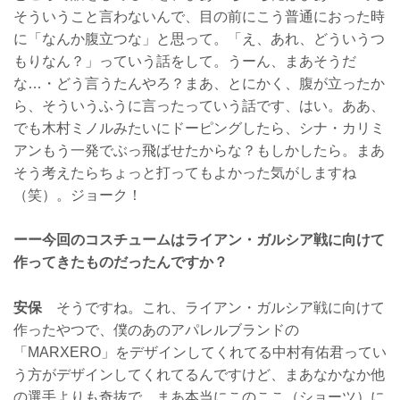
そういうこと言わないんで、目の前にこう普通におった時
に「なんか腹立つな」と思って。「え、あれ、どういうつ
もりなん？」っていう話をして。うーん、まあそうだ
な…・どう言うたんやろ？まあ、とにかく、腹が立ったか
ら、そういうふうに言ったっていう話です、はい。ああ、
でも木村ミノルみたいにドーピングしたら、シナ・カリミ
アンもう一発でぶっ飛ばせたからな？もしかしたら。まあ
そう考えたらちょっと打ってもよかった気がしますね
（笑）。ジョーク！
ーー今回のコスチュームはライアン・ガルシア戦に向けて
作ってきたものだったんですか？
安保
そうですね。これ、ライアン・ガルシア戦に向けて
作ったやつで、僕のあのアパレルブランドの
「MARXERO」をデザインしてくれてる中村有佑君ってい
う方がデザインしてくれてるんですけど、まあなかなか他
の選手よりも奇抜で、まあ本当にこのここ（ショーツ）に