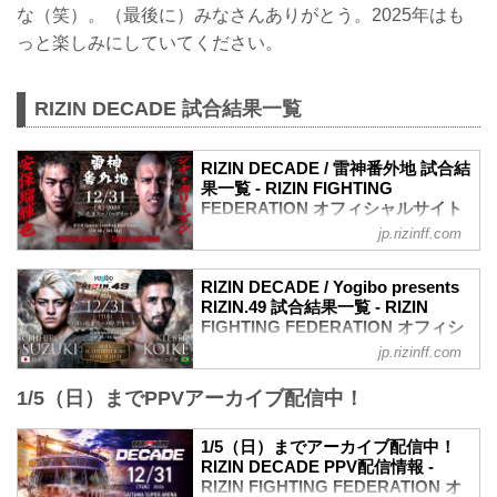
な（笑）。（最後に）みなさんありがとう。2025年はも
っと楽しみにしていてください。
RIZIN DECADE 試合結果一覧
RIZIN DECADE / 雷神番外地 試合結
果一覧 - RIZIN FIGHTING
FEDERATION オフィシャルサイト
jp.rizinff.com
第7試合／安保瑠輝也 vs. シナ・カリミア
ン
RIZINスタンディングバウト特別ルール：
RIZIN DECADE / Yogibo presents
2分 6R（100.0kg）
RIZIN.49 試合結果一覧 - RIZIN
（WIN）安保瑠輝也 vs. シナ・カリミア
FIGHTING FEDERATION オフィシ
ン（LOSE）
ャルサイト
jp.rizinff.com
6R 2分00秒 判定（3-0）
第14試合／鈴木千裕 vs. クレベル・コイ
≫ 試合結果詳細
1/5（日）までPPVアーカイブ配信中！
ケ
第6試合／細川一颯 vs. 宇佐美正パトリッ
フェザー級タイトルマッチ
ク
RIZIN MMAルール：5分 3R（66.0kg）
1/5（日）までアーカイブ配信中！
RIZIN オープンフィンガーグローブ キッ
（LOSE）鈴木千裕 vs. クレベル・コイケ
RIZIN DECADE PPV配信情報 -
クボクシングルール：3分 3R（77.0kg）
（WIN）
RIZIN FIGHTING FEDERATION オ
（LOSE）細川一颯 vs. 宇佐美正パトリッ