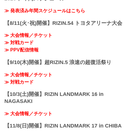
のが安保瑠輝也。誰に何言われても、も
と、まあホッとしているというか。プロ
外地の出場選手たちの試合後インタビュ
う堂々としとこうかなって」
になって2連敗は絶対ありえないことな
ーを公開！
≫ 発表済み年間スケジュールはこちら
ーー試合後の率直な感想をお聞かせいた
の...
YouTubeで見る
だけますか。
- YouTube
安保 率直な感想は、まあやっぱり、何や
【8/11(火･祝)開催】RIZIN.54 トヨタアリーナ大会
youtu.be
ろ？まあ今回試合が流れて急遽決まった
宇佐美正パトリック「来年はしっかり
試合ではあったけど、まあ、対抗戦の大
≫ 大会情報／チケット
MMAで結果残していこうと思う」
将戦として任命された部分もあるん
ーー試合後の率直な感想をお聞かせいた
≫ 対戦カード
で、...
だけますか。
≫ PPV配信情報
宇佐美 まあ、ほっとしている、よかった
なという感じです。
【9/10(木)開催】超RIZIN.5 浪速の超復活祭り
ーー細川選手の印象が戦前と違ったとこ
ろがあれば教えてください。
≫ 大会情報／チケット
宇佐美 いや、やっぱ男やなと思いました
し、向きあっている...
≫ 対戦カード
【10/3(土)開催】RIZIN LANDMARK 16 in
NAGASAKI
≫ 大会情報／チケット
【11/8(日)開催】RIZIN LANDMARK 17 in CHIBA