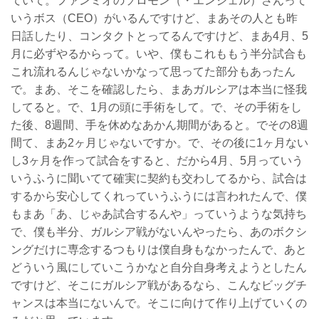
ていて。ファンミオのソロモン（・エンジェル）さんって
いうボス（CEO）がいるんですけど、まあその人とも昨
日話したり、コンタクトとってるんですけど、まあ4月、5
月に必ずやるからって。いや、僕もこれももう半分試合も
これ流れるんじゃないかなって思ってた部分もあったん
で。まあ、そこを確認したら、まあガルシアは本当に怪我
してると。で、1月の頭に手術をして。で、その手術をし
た後、8週間、手を休めなあかん期間があると。でその8週
間て、まあ2ヶ月じゃないですか。で、その後に1ヶ月ない
し3ヶ月を作って試合をすると、だから4月、5月っていう
いうふうに聞いてて確実に契約も交わしてるから、試合は
するから安心してくれっていうふうには言われたんで、僕
もまあ「あ、じゃあ試合するんや」っていうような気持ち
で、僕も半分、ガルシア戦がないんやったら、あのボクシ
ングだけに専念するつもりは僕自身もなかったんで、あと
どういう風にしていこうかなと自分自身考えようとしたん
ですけど、そこにガルシア戦があるなら、こんなビッグチ
ャンスは本当にないんで。そこに向けて作り上げていくの