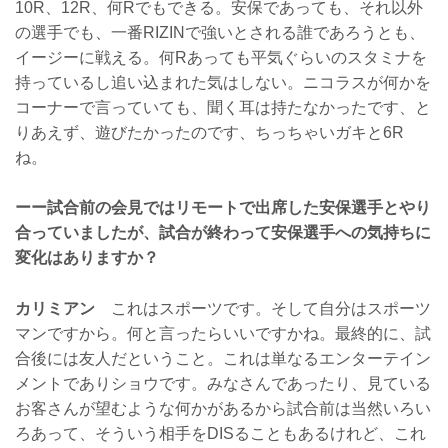
10R、12R、何Rでもできる。安保であっても、それ以外
の選手でも、一番RIZINで強いとされる誰であろうとも、
イージーに戦える。何Rあっても平気ぐらいのスタミナを
持っているし追い込まれた気はしない。ニコラスが何かを
コーナーで言っていても、聞く耳は持たなかったです、と
りあえず、遊びたかったのです、ちっちゃいガキと6R
ね。
ーー試合前の会見ではリモートで出席した安保選手とやり
合っていましたが、試合が終わって安保選手への気持ちに
変化はありますか？
カリミアン
これはスポーツです。そして自分はスポーツ
マンですから。何と言ったらいいですかね。最終的に、試
合後には友人だということ。これは単なるエンターテイン
メントでありショウです。みなさんであったり、見ている
お客さんが望むような何かがあるから試合前は当然いろい
ろあって、そういう相手をDISることもあるけれど、これ