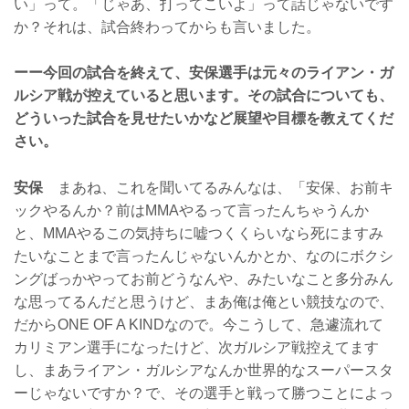
い」って。「じゃあ、打ってこいよ」って話じゃないです
か？それは、試合終わってからも言いました。
ーー今回の試合を終えて、安保選手は元々のライアン・ガ
ルシア戦が控えていると思います。その試合についても、
どういった試合を見せたいかなど展望や目標を教えてくだ
さい。
安保
まあね、これを聞いてるみんなは、「安保、お前キ
ックやるんか？前はMMAやるって言ったんちゃうんか
と、MMAやるこの気持ちに嘘つくくらいなら死にますみ
たいなことまで言ったんじゃないんかとか、なのにボクシ
ングばっかやってお前どうなんや、みたいなこと多分みん
な思ってるんだと思うけど、まあ俺は俺とい競技なので、
だからONE OF A KINDなので。今こうして、急遽流れて
カリミアン選手になったけど、次ガルシア戦控えてます
し、まあライアン・ガルシアなんか世界的なスーパースタ
ーじゃないですか？で、その選手と戦って勝つことによっ