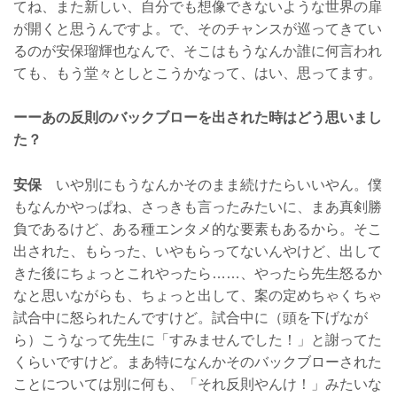
てね、また新しい、自分でも想像できないような世界の扉
が開くと思うんですよ。で、そのチャンスが巡ってきてい
るのが安保瑠輝也なんで、そこはもうなんか誰に何言われ
ても、もう堂々としとこうかなって、はい、思ってます。
ーーあの反則のバックブローを出された時はどう思いまし
た？
安保
いや別にもうなんかそのまま続けたらいいやん。僕
もなんかやっぱね、さっきも言ったみたいに、まあ真剣勝
負であるけど、ある種エンタメ的な要素もあるから。そこ
出された、もらった、いやもらってないんやけど、出して
きた後にちょっとこれやったら……、やったら先生怒るか
なと思いながらも、ちょっと出して、案の定めちゃくちゃ
試合中に怒られたんですけど。試合中に（頭を下げなが
ら）こうなって先生に「すみませんでした！」と謝ってた
くらいですけど。まあ特になんかそのバックブローされた
ことについては別に何も、「それ反則やんけ！」みたいな