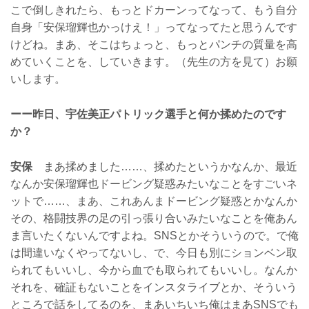
こで倒しきれたら、もっとドカーンってなって、もう自分
自身「安保瑠輝也かっけえ！」ってなってたと思うんです
けどね。まあ、そこはちょっと、もっとパンチの質量を高
めていくことを、していきます。（先生の方を見て）お願
いします。
ーー昨日、宇佐美正パトリック選手と何か揉めたのです
か？
安保
まあ揉めました……、揉めたというかなんか、最近
なんか安保瑠輝也ドービング疑惑みたいなことをすごいネ
ットで……、まあ、これあんまドービング疑惑とかなんか
その、格闘技界の足の引っ張り合いみたいなことを俺あん
ま言いたくないんですよね。SNSとかそういうので。で俺
は間違いなくやってないし、で、今日も別にションベン取
られてもいいし、今から血でも取られてもいいし。なんか
それを、確証もないことをインスタライブとか、そういう
ところで話をしてるのを、まあいちいち俺はまあSNSでも