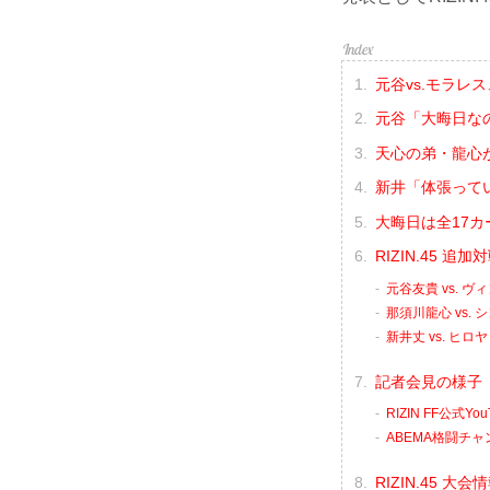
元谷vs.モラレ
元谷「大晦日な
天心の弟・龍心
新井「体張って
大晦日は全17
RIZIN.45
元谷友貴 vs. 
那須川龍心 vs.
新井丈 vs. ヒロヤ
記者会見の様子（
RIZIN FF公式Y
ABEMA格闘チャ
RIZIN.45 大