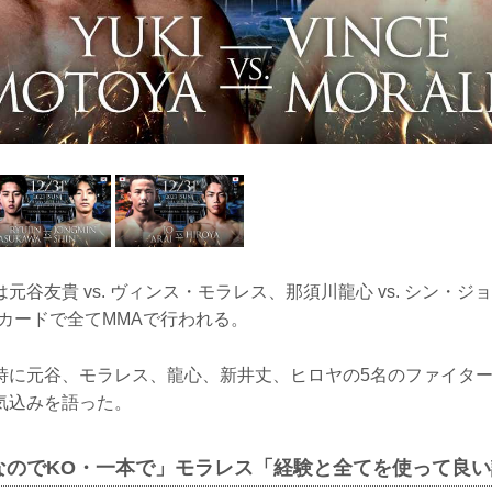
元谷友貴 vs. ヴィンス・モラレス、那須川龍心 vs. シン・
の3カードで全てMMAで行われる。
時に元谷、モラレス、龍心、新井丈、ヒロヤの5名のファイタ
気込みを語った。
なのでKO・一本で」モラレス「経験と全てを使って良い