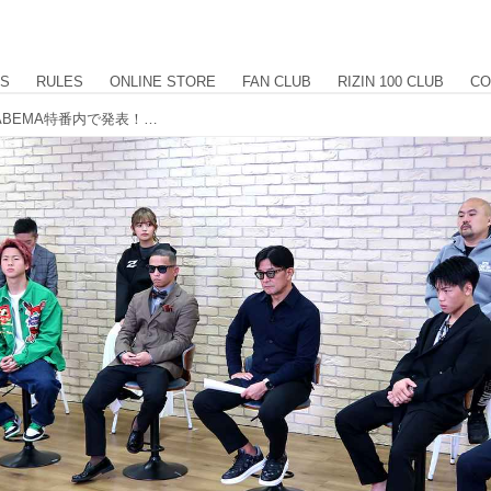
US
RULES
ONLINE STORE
FAN CLUB
RIZIN 100 CLUB
CO
元谷、龍心、ヒロヤの追加3カードをABEMA特番内で発表！RIZIN.45