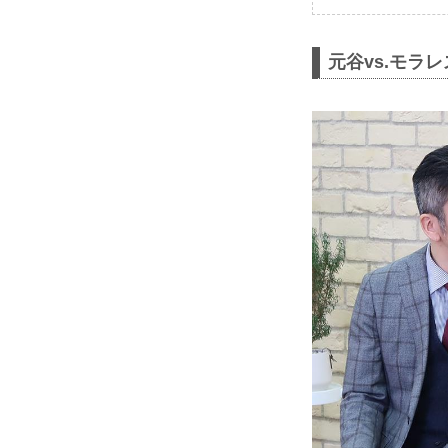
元谷vs.モラ