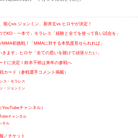
ス、龍心vs.ジョンミン、新井丈vs.ヒロヤが決定！
のでKO・一本で」モラレス「経験と全てを使って良い試合を」
がMMA初挑戦！「MMAに対する本気度見せられれば」
いきます」ヒロヤ「全ての思いを賭けて頑張りたい」
カードに決定！鈴木千裕は来年の参戦へ
 追加対戦カード（参戦選手コメント掲載）
ヴィンス・モラレス
 シン・ジョンミン
YouTubeチャンネル）
ouTubeチャンネル
ンネル
会情報／チケット