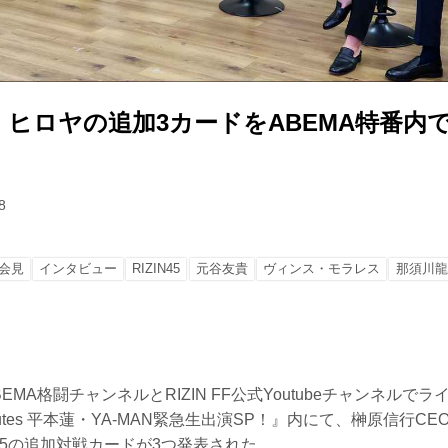
、ヒロヤの追加3カードをABEMA特番内
8
会見
インタビュー
RIZIN45
元谷友貴
ヴィンス・モラレス
那須川龍
BEMA格闘チャンネルとRIZIN FF公式Youtubeチャンネル
minutes 平本蓮・YA-MAN緊急生出演SP！』内にて、榊原信行
N.45の追加対戦カードが3つ発表された。