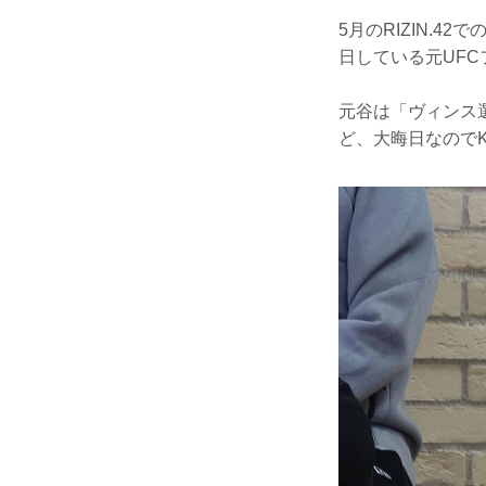
5月のRIZIN.
日している元UF
元谷は「ヴィンス
ど、大晦日なので