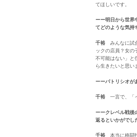
てほしいです。
ーー明日から世界
てどのような気持
千裕
みんなに試合
ックの店員？女の
不可能はない」と
ら生きたいと思い
ーーパトリシオが
千裕
一言で、「イ
ーークレベル戦後
返るといかがでし
千裕
本当に格闘技