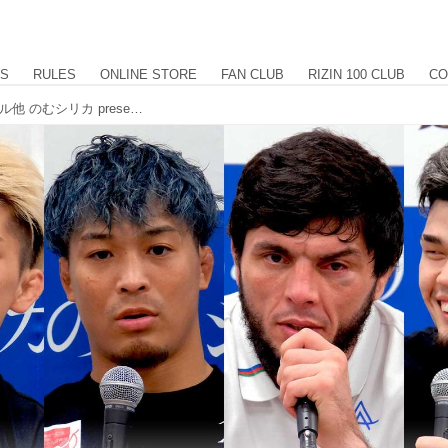
US
RULES
ONLINE STORE
FAN CLUB
RIZIN 100 CLUB
CO
鈴木千裕、ムサエフ、太田忍、イゴール他 のむシリカ presents 超RIZIN.2 powered by U-NEXT 試合後インタビュー vol.4