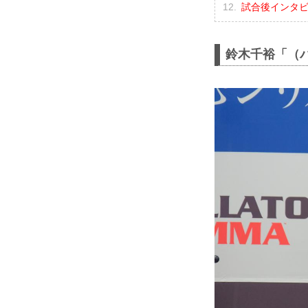
試合後インタ
鈴木千裕「（