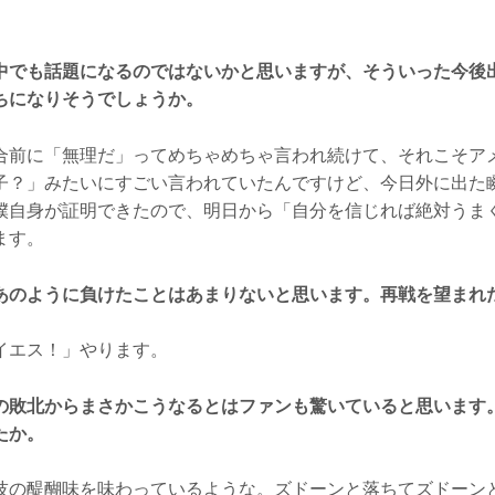
中でも話題になるのではないかと思いますが、そういった今後
ちになりそうでしょうか。
前に「無理だ」ってめちゃめちゃ言われ続けて、それこそア
子？」みたいにすごい言われていたんですけど、今日外に出た
僕自身が証明できたので、明日から「自分を信じれば絶対うま
ます。
あのように負けたことはあまりないと思います。再戦を望まれ
エス！」やります。
の敗北からまさかこうなるとはファンも驚いていると思います
たか。
の醍醐味を味わっているような。ズドーンと落ちてズドーン