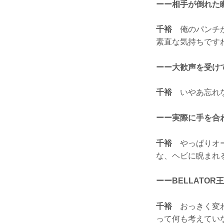
ーー相手が倒れた
千裕
俺のパンチが
素直な気持ちです
ーー大歓声を受け
千裕
いやあ忘れな
ーー実際に手を合
千裕
やっぱりオー
な、ヘビに睨まれ
ーーBELLATO
千裕
おっきく変わ
って何も考えてい