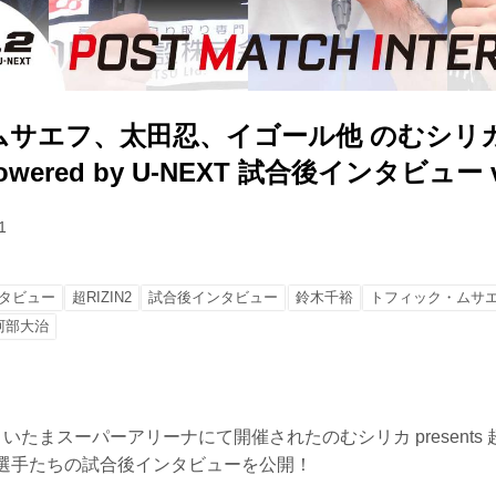
サエフ、太田忍、イゴール他 のむシリカ pr
powered by U-NEXT 試合後インタビュー v
1
タビュー
超RIZIN2
試合後インタビュー
鈴木千裕
トフィック・ムサ
阿部大治
たまスーパーアリーナにて開催されたのむシリカ presents 超RIZI
の出場選手たちの試合後インタビューを公開！