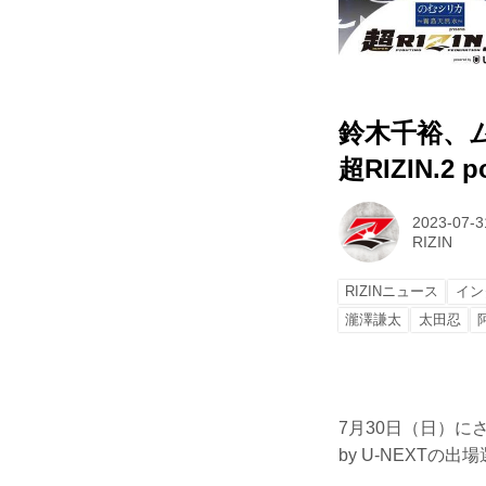
鈴木千裕、ム
超RIZIN.2 
2023-07-3
RIZIN
RIZINニュース
イン
瀧澤謙太
太田忍
7月30日（日）にさい
by U-NEXT