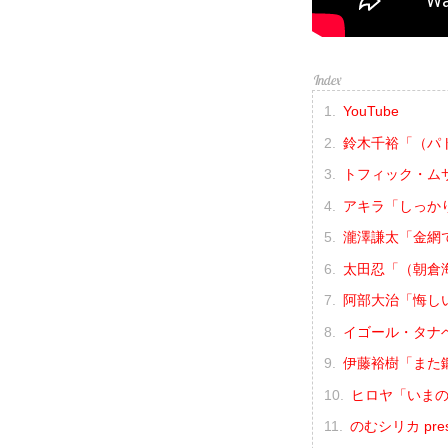
YouTube
鈴木千裕「（パ
トフィック・ム
アキラ「しっか
瀧澤謙太「金網
太田忍「（朝倉
阿部大治「悔し
イゴール・タナ
伊藤裕樹「また
ヒロヤ「いま
のむシリカ prese