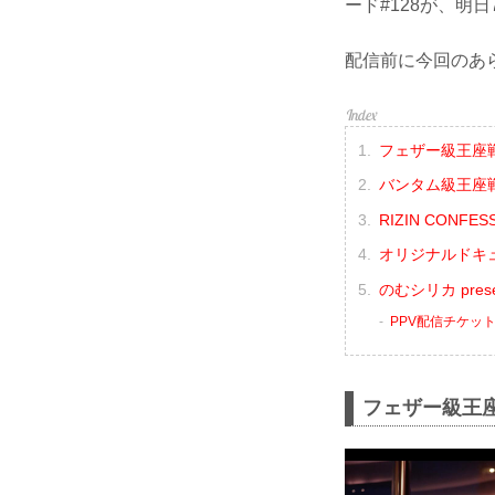
ード#128が、明
配信前に今回のあ
フェザー級王座戦
バンタム級王座
RIZIN CONF
オリジナルドキュメン
のむシリカ prese
PPV配信チケッ
フェザー級王座