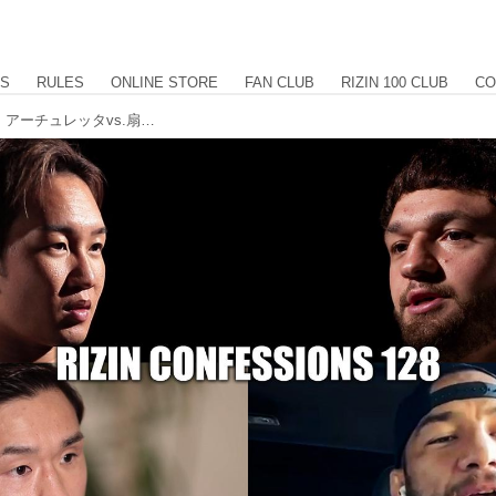
US
RULES
ONLINE STORE
FAN CLUB
RIZIN 100 CLUB
CO
明日12時より配信！未来vs.ケラモフ、アーチュレッタvs.扇久保、それぞれが王座戦に賭ける思いを語る！RIZIN CONFESSIONS #128