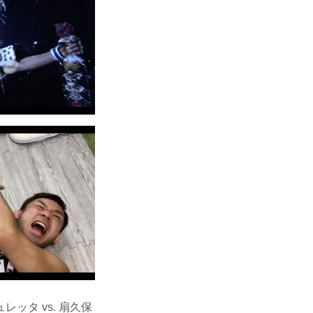
タ vs. 扇久保