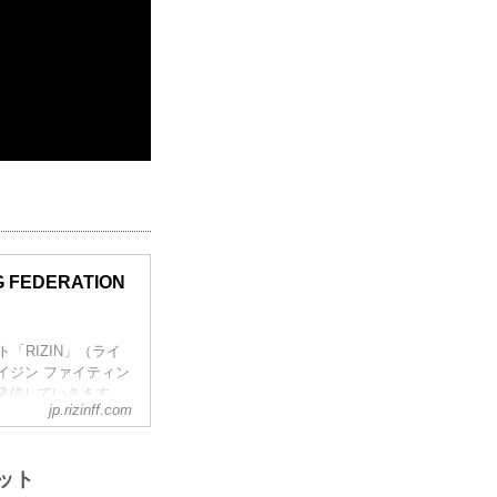
NG FEDERATION
ント「RIZIN」（ライ
」（ライジン ファイティン
発信していきます。
jp.rizinff.com
ケット