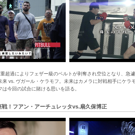
体重超過によりフェザー級のベルトが剥奪され空位となり、急
来 vs. ヴガール・ケラモフ。未来はカメラに対戦相手にケラ
フは今回の試合に賭ける思いを語る。
戦！フアン・アーチュレッタvs.扇久保博正