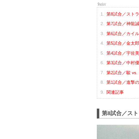
第8試合／ストラッ
第7試合／神龍誠 
第6試合／カイル
第5試合／金太郎 
第4試合／宇佐美
第3試合／中村優
第2試合／駿 vs.
第1試合／進撃の祐
関連記事
第8試合／スト