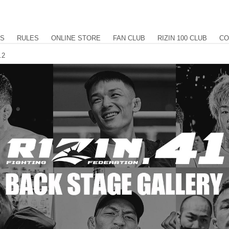
US
RULES
ONLINE STORE
FAN CLUB
RIZIN 100 CLUB
CO
.2