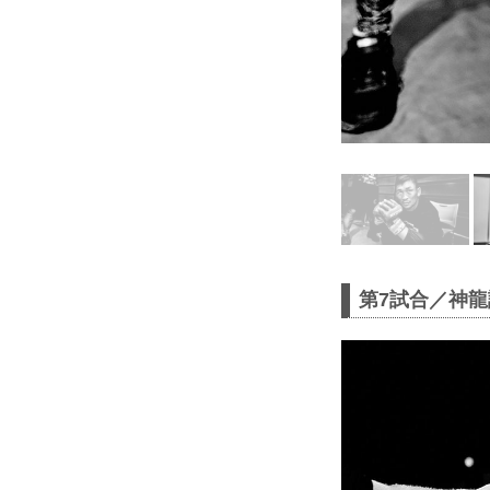
第7試合／神龍誠