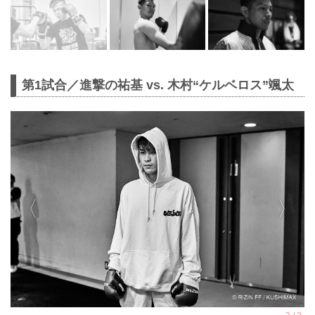
第1試合／進撃の祐基 vs. 木村“ケルベロス”颯太