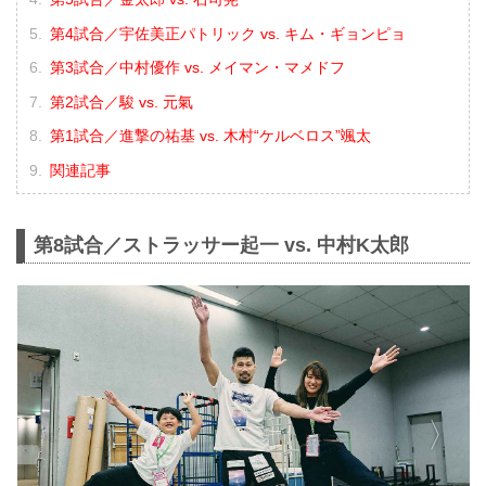
第4試合／宇佐美正パトリック vs. キム・ギョンピョ
第3試合／中村優作 vs. メイマン・マメドフ
第2試合／駿 vs. 元氣
第1試合／進撃の祐基 vs. 木村“ケルベロス”颯太
関連記事
第8試合／ストラッサー起一 vs. 中村K太郎