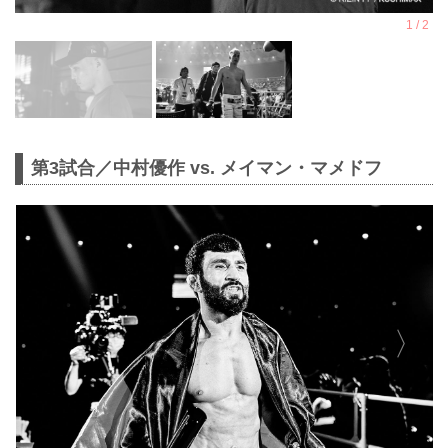
第3試合／中村優作 vs. メイマン・マメドフ