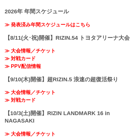
5
≫ 試合結果詳細
「RIZIN FIGHTING FEDERATION」（ラ
第9試合／ヴガール・ケラモフ vs. 堀江圭
第8試合／ストラッサー起一 vs. 中村K太
2026年 年間スケジュール
イジン ファイティング フェデレーショ
功
郎
ン）の情報・加盟団体について発信して
5
RIZIN ...
いきます。
≫ 発表済み年間スケジュールはこちら
3
関連記事
【8/11(火･祝)開催】RIZIN.54 トヨタアリーナ大会
RIZIN.41 試合結果一覧 - RIZIN
FIGHTING FEDERATION オフィシャル
サイト
≫ 大会情報／チケット
第10試合／皇治 vs. 芦澤竜誠
≫ 対戦カード
RIZIN キックボクシングルール：3分
≫ PPV配信情報
3R（61.0kg）
（LOSE）皇治 vs. 芦澤竜誠（WI...
【9/10(木)開催】超RIZIN.5 浪速の超復活祭り
≫ 大会情報／チケット
≫ 対戦カード
【10/3(土)開催】RIZIN LANDMARK 16 in
NAGASAKI
≫ 大会情報／チケット