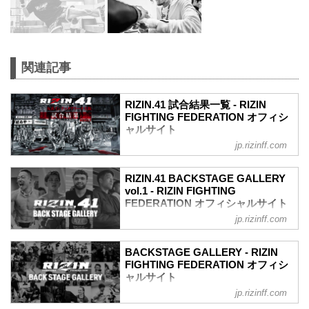
関連記事
RIZIN.41 試合結果一覧 - RIZIN
FIGHTING FEDERATION オフィシ
ャルサイト
jp.rizinff.com
第10試合／皇治 vs. 芦澤竜誠
RIZIN キックボクシングルール：3分
3R（61.0kg）
RIZIN.41 BACKSTAGE GALLERY
（LOSE）皇治 vs. 芦澤竜誠（WIN）
vol.1 - RIZIN FIGHTING
3R 判定 （1-2）
FEDERATION オフィシャルサイト
≫ 試合結果詳細
jp.rizinff.com
戦いの裏側で選手が見せる真実の素顔を
第9試合／ヴガール・ケラモフ vs. 堀江圭
収めた「BACKSTAGE GALLERY」
功
第1試合〜第8試合までのvol.2はこちら！
BACKSTAGE GALLERY - RIZIN
RIZIN MMAルール：5分 3R（66.0kg）
第10試合／皇治 vs. 芦澤竜誠
FIGHTING FEDERATION オフィシ
（WIN）ヴガール・ケラモフ vs. 堀江圭
5
ャルサイト
功（LOSE）
5
2R 3分21秒 SUB（タップアウト：リアネ
jp.rizinff.com
BACKSTAGE GALLERY の記事一覧 - 格
5
イキッドチョーク）
闘技イベント「RIZIN」（ライジン）と