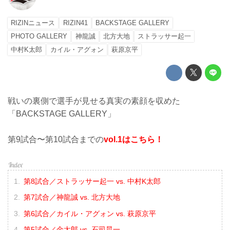
RIZINニュース
RIZIN41
BACKSTAGE GALLERY
PHOTO GALLERY
神龍誠
北方大地
ストラッサー起一
中村K太郎
カイル・アグォン
萩原京平
戦いの裏側で選手が見せる真実の素顔を収めた
「BACKSTAGE GALLERY」
第9試合〜第10試合までの
vol.1はこちら！
第8試合／ストラッサー起一 vs. 中村K太郎
第7試合／神龍誠 vs. 北方大地
第6試合／カイル・アグォン vs. 萩原京平
第5試合／金太郎 vs. 石司晃一