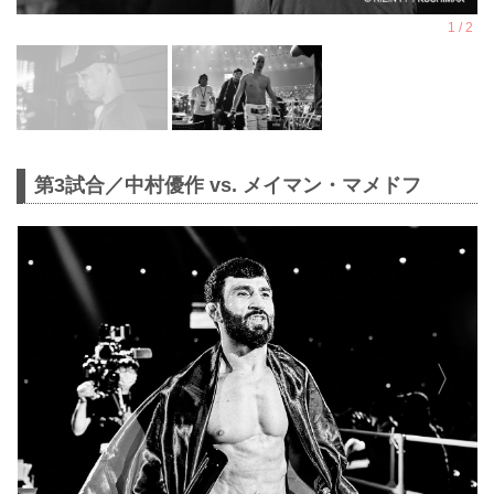
第3試合／中村優作 vs. メイマン・マメドフ