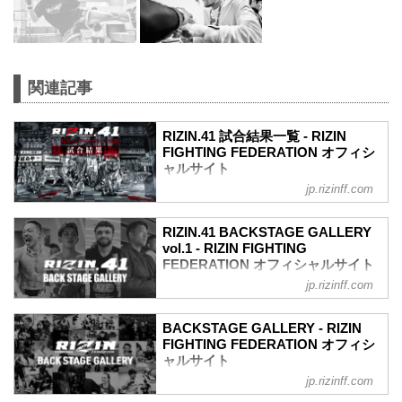
関連記事
RIZIN.41 試合結果一覧 - RIZIN
FIGHTING FEDERATION オフィシ
ャルサイト
jp.rizinff.com
第10試合／皇治 vs. 芦澤竜誠
RIZIN キックボクシングルール：3分
3R（61.0kg）
RIZIN.41 BACKSTAGE GALLERY
（LOSE）皇治 vs. 芦澤竜誠（WIN）
vol.1 - RIZIN FIGHTING
3R 判定 （1-2）
FEDERATION オフィシャルサイト
≫ 試合結果詳細
jp.rizinff.com
戦いの裏側で選手が見せる真実の素顔を
第9試合／ヴガール・ケラモフ vs. 堀江圭
収めた「BACKSTAGE GALLERY」
功
第1試合〜第8試合までのvol.2はこちら！
BACKSTAGE GALLERY - RIZIN
RIZIN MMAルール：5分 3R（66.0kg）
第10試合／皇治 vs. 芦澤竜誠
FIGHTING FEDERATION オフィシ
（WIN）ヴガール・ケラモフ vs. 堀江圭
5
ャルサイト
功（LOSE）
5
2R 3分21秒 SUB（タップアウト：リアネ
jp.rizinff.com
BACKSTAGE GALLERY の記事一覧 - 格
5
イキッドチョーク）
闘技イベント「RIZIN」（ライジン）と