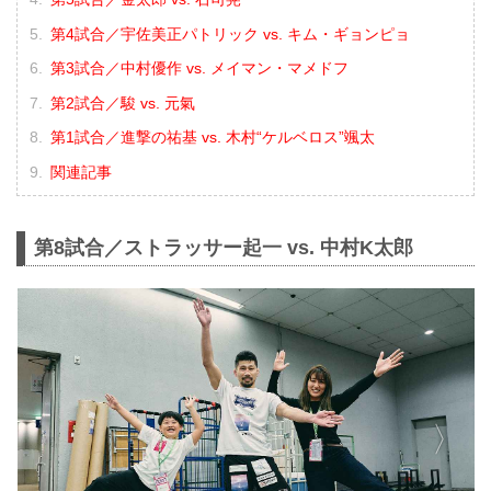
第4試合／宇佐美正パトリック vs. キム・ギョンピョ
第3試合／中村優作 vs. メイマン・マメドフ
第2試合／駿 vs. 元氣
第1試合／進撃の祐基 vs. 木村“ケルベロス”颯太
関連記事
第8試合／ストラッサー起一 vs. 中村K太郎