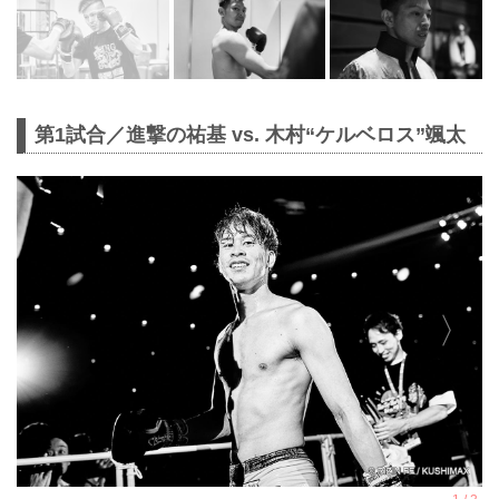
第1試合／進撃の祐基 vs. 木村“ケルベロス”颯太