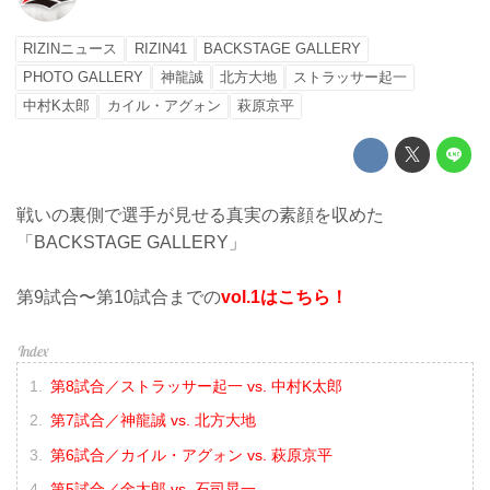
RIZINニュース
RIZIN41
BACKSTAGE GALLERY
PHOTO GALLERY
神龍誠
北方大地
ストラッサー起一
中村K太郎
カイル・アグォン
萩原京平
戦いの裏側で選手が見せる真実の素顔を収めた
「BACKSTAGE GALLERY」
第9試合〜第10試合までの
vol.1はこちら！
第8試合／ストラッサー起一 vs. 中村K太郎
第7試合／神龍誠 vs. 北方大地
第6試合／カイル・アグォン vs. 萩原京平
第5試合／金太郎 vs. 石司晃一