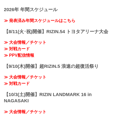
5
≫ 試合結果詳細
「RIZIN FIGHTING FEDERATION」（ラ
第9試合／ヴガール・ケラモフ vs. 堀江圭
第8試合／ストラッサー起一 vs. 中村K太
2026年 年間スケジュール
イジン ファイティング フェデレーショ
功
郎
ン）の情報・加盟団体について発信して
5
RIZIN ...
いきます。
≫ 発表済み年間スケジュールはこちら
3
関連記事
【8/11(火･祝)開催】RIZIN.54 トヨタアリーナ大会
RIZIN.41 試合結果一覧 - RIZIN
FIGHTING FEDERATION オフィシャル
サイト
≫ 大会情報／チケット
第10試合／皇治 vs. 芦澤竜誠
≫ 対戦カード
RIZIN キックボクシングルール：3分
≫ PPV配信情報
3R（61.0kg）
（LOSE）皇治 vs. 芦澤竜誠（WI...
【9/10(木)開催】超RIZIN.5 浪速の超復活祭り
≫ 大会情報／チケット
≫ 対戦カード
【10/3(土)開催】RIZIN LANDMARK 16 in
NAGASAKI
≫ 大会情報／チケット