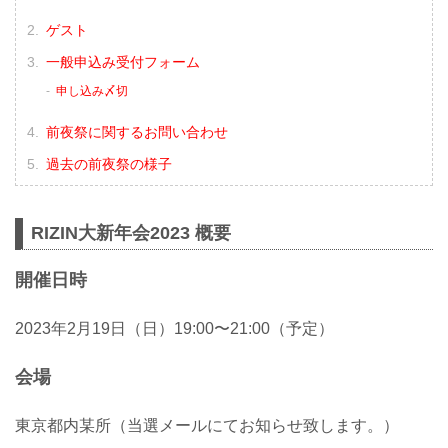
登場！
一般のお申込みに先駆け、RIZIN FFオ
ゲスト
フィシャルファンクラブサイト『強者
ノ巣』超強者・強者会員のみの先行受
一般申込み受付フォーム
付をスタート！
申し込み〆切
2023年一発目となるファンイベント
『RIZIN大新年会2023』に、奮って参
前夜祭に関するお問い合わせ
加しよう！...
過去の前夜祭の様子
RIZIN大新年会2023 概要
開催日時
2023年2月19日（日）19:00〜21:00（予定）
会場
東京都内某所（当選メールにてお知らせ致します。）