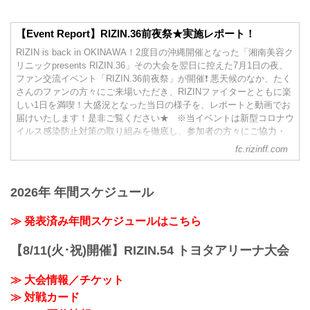
【Event Report】RIZIN.36前夜祭★実施レポート！
RIZIN is back in OKINAWA！2度目の沖縄開催となった「湘南美容ク
リニックpresents RIZIN.36」その大会を翌日に控えた7月1日の夜、
ファン交流イベント「RIZIN.36前夜祭」が開催❗ 悪天候のなか、たく
さんのファンの方々にご来場いただき、RIZINファイターとともに楽
しい1日を満喫！大盛況となった当日の様子を、レポートと動画でお
届けいたします！是非ご覧ください★ ※当イベントは新型コロナウ
イルス感染防止対策の取り組みを徹底し、参加者の方々にご協力・
ご...
fc.rizinff.com
2026年 年間スケジュール
≫ 発表済み年間スケジュールはこちら
【8/11(火･祝)開催】RIZIN.54 トヨタアリーナ大会
≫ 大会情報／チケット
≫ 対戦カード