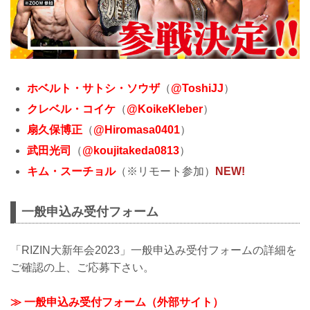
ホベルト・サトシ・ソウザ
（
@ToshiJJ
）
クレベル・コイケ
（
@KoikeKleber
）
扇久保博正
（
@Hiromasa0401
）
武田光司
（
@koujitakeda0813
）
キム・スーチョル
（※リモート参加）
NEW!
一般申込み受付フォーム
「RIZIN大新年会2023」一般申込み受付フォームの詳細を
ご確認の上、ご応募下さい。
≫ 一般申込み受付フォーム（外部サイト）