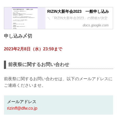
RIZIN大新年会2023 一般申し込み
＼「RIZIN大新年会2023」の開催が決定
致しました／
docs.google.com
RIZINファンの皆様！
2022年はたくさんの応援ありがとうござ
申し込み〆切
いました！
2023年もRIZINはファンの皆様に喜んで
いただけるよう全力で走り続けます！
2023年2月8日（水）23:59まで
本年もRIZINをよろしくお願い致しま
す！！
さて、2023年のファンイベント1発目は
前夜祭に関するお問い合わせ
「RIZIN大新年会2023」です！
昨年末のRIZIN VS Bellator全面対抗戦で
熱き戦いを魅せてくれた選手が参加予定
前夜祭に関するお問い合わせは、以下のメールアドレスに
です！
ご連絡くださいませ。
イベント参加につきましては、下記の内
容をご確認の...
メールアドレス
rizinff@dfw.co.jp