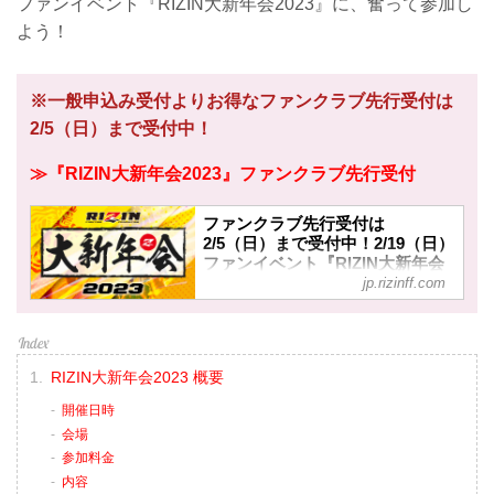
ファンイベント『RIZIN大新年会2023』に、奮って参加し
よう！
※一般申込み受付よりお得なファンクラブ先行受付は
2/5（日）まで受付中！
≫『RIZIN大新年会2023』ファンクラブ先行受付
ファンクラブ先行受付は
2/5（日）まで受付中！2/19（日）
ファンイベント『RIZIN大新年会
jp.rizinff.com
2023』開催決定！ - RIZIN
FIGHTING FEDERATION オフィ
シャルサイト
2月19日（日）都内某所にて『RIZIN大
新年会2023』が開催されることが決定
RIZIN大新年会2023 概要
したぞ！またこの大新年会には、昨年
開催日時
大晦日のRIZIN vs. Bellator全面対抗戦
で大健闘したホベルト・サトシ・ソウ
会場
ザ、クレベル・コイケ、扇久保博正、
参加料金
武田光司の4名のファイターがゲストで
内容