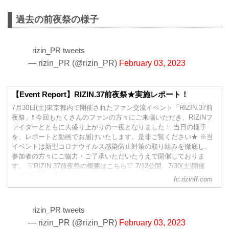
過去の前夜祭の様子
rizin_PR tweets
— rizin_PR (@rizin_PR)
February 03, 2023
【Event Report】RIZIN.37前夜祭★実施レポート！
7月30日(土)東京都内で開催されたファン交流イベント「RIZIN.37前
夜祭」❗ 今回もたくさんのファンの方々にご来場いただき、RIZINフ
ァイターとともに大盛り上がりの一夜となりました！ 当日の様子
を、レポートと動画でお届けいたします。是非ご覧ください★ ※当
イベントは新型コロナウイルス感染防止対策の取り組みを徹底し、
参加者の方々にご協力・ご了承いただいたうえで開催しておりま
す。 ▽RIZIN.37前夜祭の概要はこちら▽ 7/12公開 7/30(土)開催
★RIZIN.37 前夜祭 参加...
fc.rizinff.com
rizin_PR tweets
— rizin_PR (@rizin_PR)
February 03, 2023