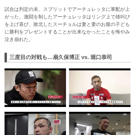
試合は判定の末、スプリットでアーチュレッタに軍配が上
がった。激闘を制したアーチュレッタはリング上で雄叫び
を上げ喜び、敗北したスーチョルは妻と妻のお腹の子ども
に勝利をプレゼントすることが出来なかったことを悔やみ
泣き崩れた。
三度目の対戦も…扇久保博正 vs. 堀口恭司