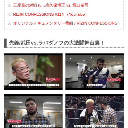
三度目の対戦も…扇久保博正 vs. 堀口恭司
RIZIN CONFESSIONS #114 （YouTube）
オリジナルドキュメンタリー番組 / RIZIN CONFESSIONS
先鋒/武田vs.ラバダノフの大激闘舞台裏！