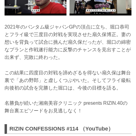
2021年のバンタム級ジャパンGPの頂点に立ち、堀口恭司
とフライ級で三度目の対戦を実現させた扇久保博正。妻の
想いを背負って試合に挑んだ扇久保だったが、堀口の綿密
なプランと作戦遂行能力に反撃のチャンスを見出すことが
出来ず、完敗に終わった。
この結果に四度目の対戦を諦めざるを得ない扇久保は舞台
裏で「あの野郎」と虚しくつぶやいた。そしてフライ級転
向後初の試合を完勝した堀口は、今後の目標を語る。
名勝負が続いた湘南美容クリニック presents RIZIN.40の
舞台裏エピソードをお見逃しなく！
RIZIN CONFESSIONS #114 （YouTube）