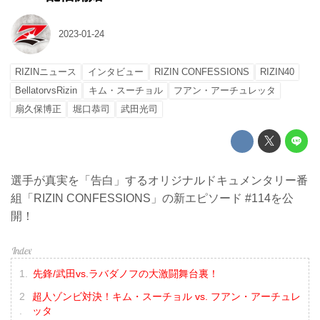
2023-01-24
RIZINニュース
インタビュー
RIZIN CONFESSIONS
RIZIN40
BellatorvsRizin
キム・スーチョル
フアン・アーチュレッタ
扇久保博正
堀口恭司
武田光司
選手が真実を「告白」するオリジナルドキュメンタリー番
組「RIZIN CONFESSIONS」の新エピソード #114を公
開！
先鋒/武田vs.ラバダノフの大激闘舞台裏！
超人ゾンビ対決！キム・スーチョル vs. フアン・アーチュレ
ッタ