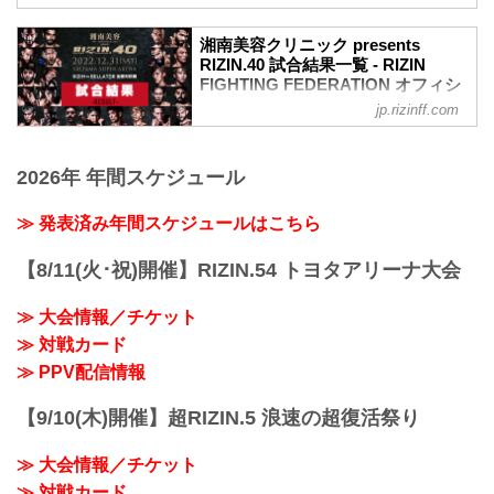
技イベント「RIZIN」（ライジン）と
「RIZIN FIGHTING FEDERATION」（ラ
湘南美容クリニック presents
イジン ファイティング フェデレーショ
RIZIN.40 試合結果一覧 - RIZIN
ン）の情報・加盟団体について発信して
FIGHTING FEDERATION オフィシ
いきます。
ャルサイト
jp.rizinff.com
第15試合／ホベルト・サトシ・ソウザ
vs. AJ・マッキー
2026年 年間スケジュール
RIZIN vs. Bellator全面対抗戦
RIZIN MMAルール：5分 3R（71.0kg）
（LOSE）ホベルト・サトシ・ソウザ vs.
≫ 発表済み年間スケジュールはこちら
AJ・マッキー（WIN）
3R 判定 （0-3）
【8/11(火･祝)開催】RIZIN.54 トヨタアリーナ大会
≫ 試合結果詳細
第14試合／クレベル・コイケ vs. パトリ
≫ 大会情報／チケット
シオ・ピットブル
≫ 対戦カード
RIZIN vs. Bellator全面対抗戦
RIZIN MMAルール：5分 3R（66.0kg）
≫ PPV配信情報
（LOSE）クレベル・コイケ vs. パトリシ
オ・ピ...
【9/10(木)開催】超RIZIN.5 浪速の超復活祭り
≫ 大会情報／チケット
≫ 対戦カード