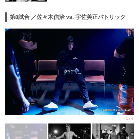
第8試合 ／佐々木信治 vs. 宇佐美正パトリック