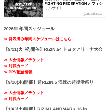
RIZIN MMAルール：5分 3R（66.0kg）
FIGHTING FEDERATION オフィシ
（LOSE）牛久絢太郎 vs. クレベル・コイ
ャルサイト
ケ（WIN）
jp.rizinff.com
BACKSTAGE GALLERY の記事一覧 - 格
2R 1分29秒 SUB（タップアウト：三角絞
闘技イベント「RIZIN」（ライジン）と
め）
「RIZIN FIGHTING FEDERATION」（ラ
≫ 試合結果詳細
2026年 年間スケジュール
イジン ファイティング フェデレーショ
第11試合 ／スダリオ剛 vs. ヤノス・チュ
ン）の情報・加盟団体について発信して
ーカス
いきます。
≫ 発表済み年間スケジュールはこちら
RIZIN MMAルール：5分 3R（120.0kg）
（WIN）スダリオ剛 vs. ヤノス・チュー
カス（LOSE）
【8/11(火･祝)開催】RIZIN.54 トヨタアリーナ大会
2R 0分30秒 TKO（レフェリーストップ：
グラウンドで...
≫ 大会情報／チケット
≫ 対戦カード
≫ PPV配信情報
【9/10(木)開催】超RIZIN.5 浪速の超復活祭り
≫ 大会情報／チケット
≫ 対戦カード
【10/3(土)開催】RIZIN LANDMARK 16 in