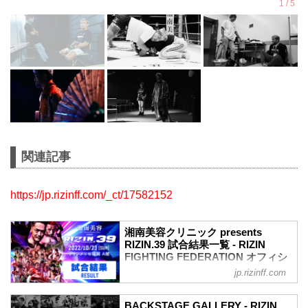
関連記事
https://jp.rizinff.com/_ct/17582152
湘南美容クリニック presents
RIZIN.39 試合結果一覧 - RIZIN
FIGHTING FEDERATION オフィシ
ャルサイト
jp.rizinff.com
第12試合 フェザー級タイトルマッチ／牛
久絢太郎 vs. クレベル・コイケ
BACKSTAGE GALLERY - RIZIN