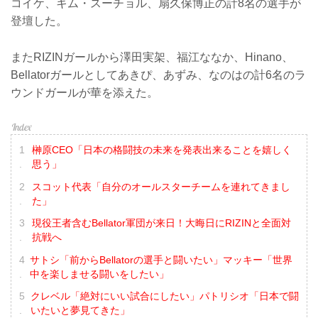
コイケ、キム・スーチョル、扇久保博正の計8名の選手が
登壇した。
またRIZINガールから澤田実架、福江ななか、Hinano、
Bellatorガールとしてあきぴ、あずみ、なのはの計6名のラ
ウンドガールが華を添えた。
榊原CEO「日本の格闘技の未来を発表出来ることを嬉しく
思う」
スコット代表「自分のオールスターチームを連れてきまし
た」
現役王者含むBellator軍団が来日！大晦日にRIZINと全面対
抗戦へ
サトシ「前からBellatorの選手と闘いたい」マッキー「世界
中を楽しませる闘いをしたい」
クレベル「絶対にいい試合にしたい」パトリシオ「日本で闘
いたいと夢見てきた」