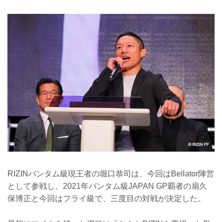
RIZINバンタム級現王者の堀口恭司は、今回はBellator陣営
として参戦し、2021年バンタム級JAPAN GP覇者の扇久
保博正と今回はフライ級で、三度目の対戦が決定した。