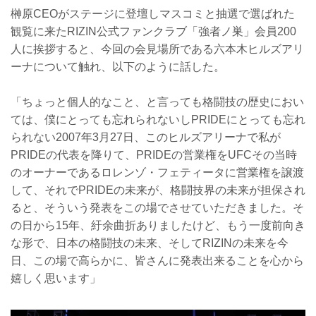
榊原CEOがステージに登壇しマスコミと抽選で選ばれた
観覧に来たRIZIN公式ファンクラブ「強者ノ巣」会員200
人に挨拶すると、今回の会見場所である六本木ヒルズアリ
ーナについて触れ、以下のように話した。
「ちょっと個人的なこと、と言っても格闘技の歴史におい
ては、僕にとっても忘れられないしPRIDEにとっても忘れ
られない2007年3月27日、このヒルズアリーナで私が
PRIDEの代表を降りて、PRIDEの営業権をUFCその当時
のオーナーであるロレンゾ・フェティータに営業権を譲渡
して、それでPRIDEの未来が、格闘技界の未来が担保され
ると、そういう発表をこの場でさせていただきました。そ
の日から15年、紆余曲折ありましたけど、もう一度前向き
な形で、日本の格闘技の未来、そしてRIZINの未来を今
日、この場で高らかに、皆さんに発表出来ることを心から
嬉しく思います」