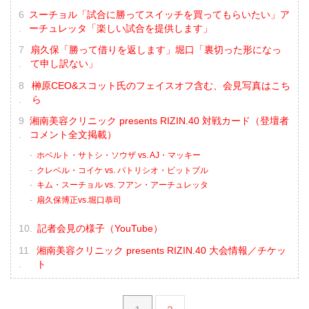
スーチョル「試合に勝ってスイッチを買ってもらいたい」ア
ーチュレッタ「楽しい試合を提供します」
扇久保「勝って借りを返します」堀口「裏切った形になっ
て申し訳ない」
榊原CEO&スコット氏のフェイスオフ含む、会見写真はこち
ら
湘南美容クリニック presents RIZIN.40 対戦カード（登壇者
コメント全文掲載）
ホベルト・サトシ・ソウザ vs. AJ・マッキー
クレベル・コイケ vs. パトリシオ・ピットブル
キム・スーチョル vs. フアン・アーチュレッタ
扇久保博正vs.堀口恭司
記者会見の様子（YouTube）
湘南美容クリニック presents RIZIN.40 大会情報／チケッ
ト