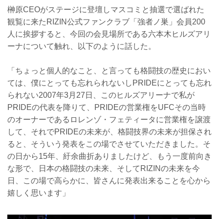
榊原CEOがステージに登壇しマスコミと抽選で選ばれた
観覧に来たRIZIN公式ファンクラブ「強者ノ巣」会員200
人に挨拶すると、今回の会見場所である六本木ヒルズアリ
ーナについて触れ、以下のように話した。
「ちょっと個人的なこと、と言っても格闘技の歴史におい
ては、僕にとっても忘れられないしPRIDEにとっても忘れ
られない2007年3月27日、このヒルズアリーナで私が
PRIDEの代表を降りて、PRIDEの営業権をUFCその当時
のオーナーであるロレンゾ・フェティータに営業権を譲渡
して、それでPRIDEの未来が、格闘技界の未来が担保され
ると、そういう発表をこの場でさせていただきました。そ
の日から15年、紆余曲折ありましたけど、もう一度前向き
な形で、日本の格闘技の未来、そしてRIZINの未来を今
日、この場で高らかに、皆さんに発表出来ることを心から
嬉しく思います」