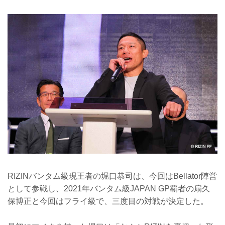
RIZINバンタム級現王者の堀口恭司は、今回はBellator陣営
として参戦し、2021年バンタム級JAPAN GP覇者の扇久
保博正と今回はフライ級で、三度目の対戦が決定した。