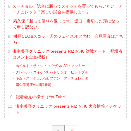
スーチョル「試合に勝ってスイッチを買ってもらいたい」ア
ーチュレッタ「楽しい試合を提供します」
扇久保「勝って借りを返します」堀口「裏切った形になっ
て申し訳ない」
榊原CEO&スコット氏のフェイスオフ含む、会見写真はこち
ら
湘南美容クリニック presents RIZIN.40 対戦カード（登壇者
コメント全文掲載）
ホベルト・サトシ・ソウザ vs. AJ・マッキー
クレベル・コイケ vs. パトリシオ・ピットブル
キム・スーチョル vs. フアン・アーチュレッタ
扇久保博正vs.堀口恭司
記者会見の様子（YouTube）
湘南美容クリニック presents RIZIN.40 大会情報／チケッ
ト