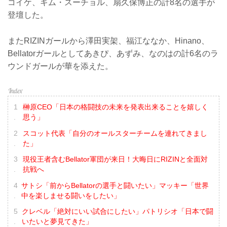
コイケ、キム・スーチョル、扇久保博正の計8名の選手が
登壇した。
またRIZINガールから澤田実架、福江ななか、Hinano、
Bellatorガールとしてあきぴ、あずみ、なのはの計6名のラ
ウンドガールが華を添えた。
榊原CEO「日本の格闘技の未来を発表出来ることを嬉しく
思う」
スコット代表「自分のオールスターチームを連れてきまし
た」
現役王者含むBellator軍団が来日！大晦日にRIZINと全面対
抗戦へ
サトシ「前からBellatorの選手と闘いたい」マッキー「世界
中を楽しませる闘いをしたい」
クレベル「絶対にいい試合にしたい」パトリシオ「日本で闘
いたいと夢見てきた」