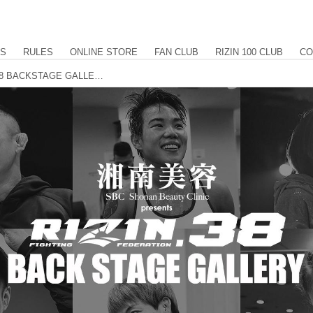
US
RULES
ONLINE STORE
FAN CLUB
RIZIN 100 CLUB
CO
湘南美容クリニック presents RIZIN.38 BACKSTAGE GALLERY