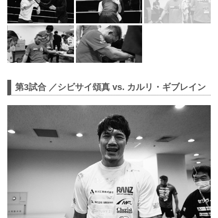
第3試合 ／シビサイ頌真 vs. カルリ・ギブレイン