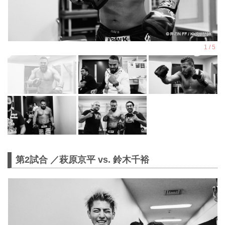
第2試合 ／萩原京平 vs. 鈴木千裕