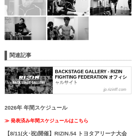
関連記事
BACKSTAGE GALLERY - RIZIN
FIGHTING FEDERATION オフィシ
ャルサイト
jp.rizinff.com
BACKSTAGE GALLERY の記事一覧 - 格
闘技イベント「RIZIN」（ライジン）と
「RIZIN FIGHTING FEDERATION」（ラ
2026年 年間スケジュール
イジン ファイティング フェデレーショ
ン）の情報・加盟団体について発信して
いきます。
≫ 発表済み年間スケジュールはこちら
【8/11(火･祝)開催】RIZIN.54 トヨタアリーナ大会