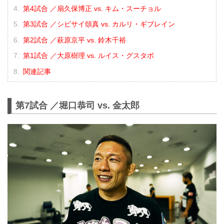
第4試合 ／扇久保博正 vs. キム・スーチョル
第3試合 ／シビサイ頌真 vs. カルリ・ギブレイン
第2試合 ／萩原京平 vs. 鈴木千裕
第1試合 ／大原樹理 vs. ルイス・グスタボ
関連記事
第7試合 ／堀口恭司 vs. 金太郎