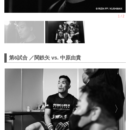
第6試合 ／関鉄矢 vs. 中原由貴