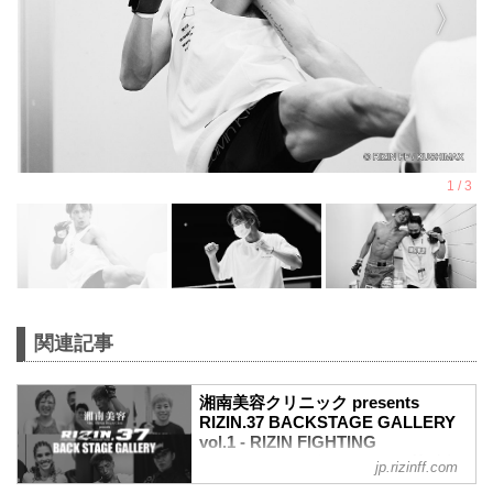
関連記事
湘南美容クリニック presents
RIZIN.37 BACKSTAGE GALLERY
vol.1 - RIZIN FIGHTING
FEDERATION オフィシャルサイト
jp.rizinff.com
戦いの裏側で選手が見せる真実の素顔を