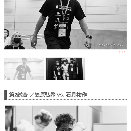
第2試合 ／笠原弘希 vs. 石月祐作