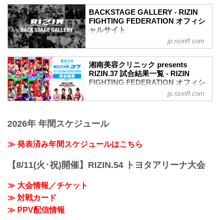
収めた「BACKSTAGE GALLERY」
BACKSTAGE GALLERY - RIZIN
第1試合〜第7試合までのvol.2はこちら！
FIGHTING FEDERATION オフィシ
第15試合 RIZIN WORLD GP2022 スーパ
ャルサイト
ーアトム級トーナメント 1回戦／伊澤星
jp.rizinff.com
BACKSTAGE GALLERY の記事一覧 - 格
花 vs. ラーラ・フォントーラ
闘技イベント「RIZIN」（ライジン）と
3
「RIZIN FIGHTING FEDERATION」（ラ
ラーラ・フォントーラ3
湘南美容クリニック presents
イジン ファイティング フェデレーショ
RIZIN.37 試合結果一覧 - RIZIN
第14試合 RIZIN WORLD GP2022 スーパ
ン）の情報・加盟団体について発信して
FIGHTING FEDERATION オフィシ
ーアトム級トーナメント 1回戦／浜崎朱
いきます。
ャルサイト
加 vs. ジェシカ・アギラー
jp.rizinff.com
浜崎朱加3
第15試合 RIZIN WORLD GP2022 スーパ
ジェシカ・アギラー3
ーアトム級トーナメント 1回戦／伊澤星
第13試合 ／所英男 vs. 神龍誠
2026年 年間スケジュール
花 vs. ラーラ・フォントーラ
神龍誠2
RIZIN MMAトーナメントルール：5分
所...
3R（49.0kg）
≫ 発表済み年間スケジュールはこちら
（WIN）伊澤星花 vs. ラーラ・フォント
ーラ（LOSE）
【8/11(火･祝)開催】RIZIN.54 トヨタアリーナ大会
1R 3分47秒 SUB（タップアウト：フロン
トチョーク）
≫ 大会情報／チケット
≫ 試合結果詳細
≫ 対戦カード
第14試合 RIZIN WORLD GP2022 スーパ
ーアトム級トーナメント 1回戦／浜崎朱
≫ PPV配信情報
加 vs. ジェシカ・アギラー