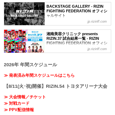
収めた「BACKSTAGE GALLERY」
BACKSTAGE GALLERY - RIZIN
第1試合〜第7試合までのvol.2はこちら！
FIGHTING FEDERATION オフィシ
第15試合 RIZIN WORLD GP2022 スーパ
ャルサイト
ーアトム級トーナメント 1回戦／伊澤星
jp.rizinff.com
BACKSTAGE GALLERY の記事一覧 - 格
花 vs. ラーラ・フォントーラ
闘技イベント「RIZIN」（ライジン）と
3
「RIZIN FIGHTING FEDERATION」（ラ
ラーラ・フォントーラ3
湘南美容クリニック presents
イジン ファイティング フェデレーショ
RIZIN.37 試合結果一覧 - RIZIN
第14試合 RIZIN WORLD GP2022 スーパ
ン）の情報・加盟団体について発信して
FIGHTING FEDERATION オフィシ
ーアトム級トーナメント 1回戦／浜崎朱
いきます。
ャルサイト
加 vs. ジェシカ・アギラー
jp.rizinff.com
浜崎朱加3
第15試合 RIZIN WORLD GP2022 スーパ
ジェシカ・アギラー3
ーアトム級トーナメント 1回戦／伊澤星
第13試合 ／所英男 vs. 神龍誠
2026年 年間スケジュール
花 vs. ラーラ・フォントーラ
神龍誠2
RIZIN MMAトーナメントルール：5分
所...
3R（49.0kg）
≫ 発表済み年間スケジュールはこちら
（WIN）伊澤星花 vs. ラーラ・フォント
ーラ（LOSE）
【8/11(火･祝)開催】RIZIN.54 トヨタアリーナ大会
1R 3分47秒 SUB（タップアウト：フロン
トチョーク）
≫ 大会情報／チケット
≫ 試合結果詳細
≫ 対戦カード
第14試合 RIZIN WORLD GP2022 スーパ
ーアトム級トーナメント 1回戦／浜崎朱
≫ PPV配信情報
加 vs. ジェシカ・アギラー