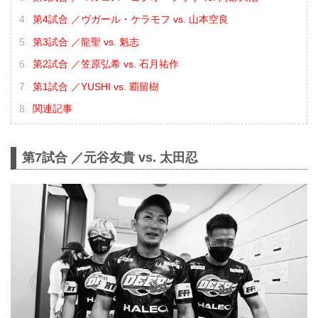
第4試合 ／ヴガール・ケラモフ vs. 山本空良
第3試合 ／龍聖 vs. 魁志
第2試合 ／笠原弘希 vs. 石月祐作
第1試合 ／YUSHI vs. 覇留樹
関連記事
第7試合 ／元谷友貴 vs. 太田忍