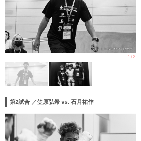
第2試合 ／笠原弘希 vs. 石月祐作