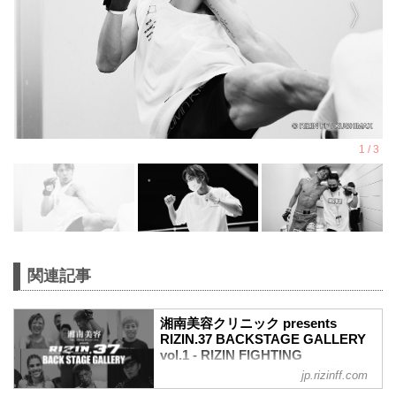
関連記事
湘南美容クリニック presents
RIZIN.37 BACKSTAGE GALLERY
vol.1 - RIZIN FIGHTING
FEDERATION オフィシャルサイト
jp.rizinff.com
戦いの裏側で選手が見せる真実の素顔を