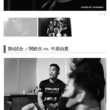
第6試合 ／関鉄矢 vs. 中原由貴