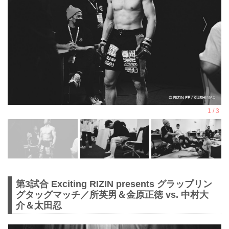
第3試合 Exciting RIZIN presents グラップリン
グタッグマッチ／所英男＆金原正徳 vs. 中村大
介＆太田忍