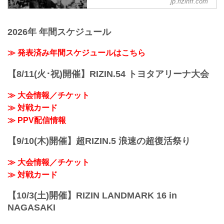
jp.rizinff.com
BACKSTAGE GALLERY の記事一覧 - 格
1R 1分37秒 SUB（タップアウト：リアネ
闘技イベント「RIZIN」（ライジン）と
イキッドチョーク）
「RIZIN FIGHTING FEDERATION」（ラ
≫ 試合結果詳細
2026年 年間スケジュール
イジン ファイティング フェデレーショ
第4試合 ／倉本一真 vs. 魚井フルスイン
ン）の情報・加盟団体について発信して
グ
いきます。
≫ 発表済み年間スケジュールはこちら
RIZIN MMAルール：5分 3R（61.0kg）
（WIN）倉本一真 vs. 魚井フルスイング
（LOSE）
【8/11(火･祝)開催】RIZIN.54 トヨタアリーナ大会
3R 判定 （3-0）
≫ 試合結果詳細
≫ 大会情報／チケット
第3試合 Exciting RIZIN pres...
≫ 対戦カード
≫ PPV配信情報
【9/10(木)開催】超RIZIN.5 浪速の超復活祭り
≫ 大会情報／チケット
≫ 対戦カード
【10/3(土)開催】RIZIN LANDMARK 16 in
NAGASAKI