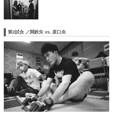
第2試合 ／関鉄矢 vs. 原口央