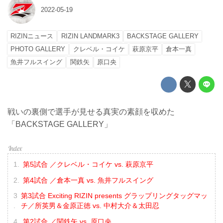
2022-05-19
RIZINニュース
RIZIN LANDMARK3
BACKSTAGE GALLERY
PHOTO GALLERY
クレベル・コイケ
萩原京平
倉本一真
魚井フルスイング
関鉄矢
原口央
戦いの裏側で選手が見せる真実の素顔を収めた
「BACKSTAGE GALLERY」
第5試合 ／クレベル・コイケ vs. 萩原京平
第4試合 ／倉本一真 vs. 魚井フルスイング
第3試合 Exciting RIZIN presents グラップリングタッグマッ
チ／所英男＆金原正徳 vs. 中村大介＆太田忍
第2試合 ／関鉄矢 vs. 原口央