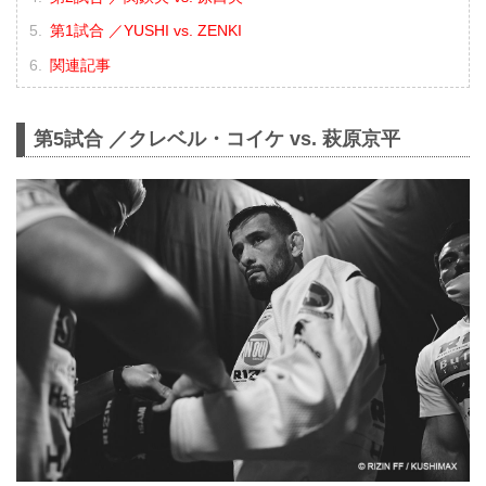
第1試合 ／YUSHI vs. ZENKI
関連記事
第5試合 ／クレベル・コイケ vs. 萩原京平