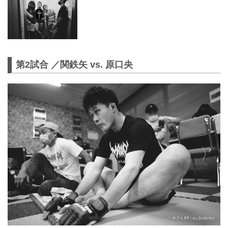
第2試合 ／関鉄矢 vs. 原口央