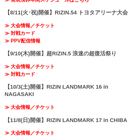
名称
湘南美容クリニック presents RIZIN.36
【8/11(火･祝)開催】RIZIN.54 トヨタアリーナ大会
日時
2022年7月2日（土）12:30開場 / 14:00開
≫ 大会情報／チケット
始
≫ 対戦カード
終了予定時間
19:00〜20:00頃
≫ PPV配信情報
※試合内容、イベント進行によって終了
予定時間が前後することがありますので
【9/10(木)開催】超RIZIN.5 浪速の超復活祭り
ご了承ください。
会場
≫ 大会情報／チケット
沖縄アリーナ
那覇空港より 高速バス「沖縄南IC」下車
≫ 対戦カード
徒歩約7分
那覇バスターミナルより「...
【10/3(土)開催】RIZIN LANDMARK 16 in
NAGASAKI
≫ 大会情報／チケット
【11/8(日)開催】RIZIN LANDMARK 17 in CHIBA
≫ 大会情報／チケット