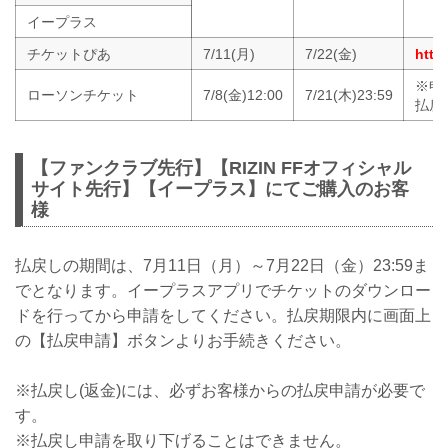
イープラス
チケットぴあ
7/11(月)
7/22(金)
http:
※申
ローソンチケット
7/8(金)12:00
7/21(木)23:59
払戻
【ファンクラブ先行】【RIZIN FFオフィシャル
サイト先行】【イープラス】にてご購入のお客
様
払戻しの期間は、7月11日（月）～7月22日（金）23:59ま
でとなります。イープラスアプリでチケットのダウンロー
ドを行ってから申請をしてください。払戻期限内に画面上
の【払戻申請】ボタンよりお手続きください。
※払戻し(返金)には、必ずお客様からの払戻申請が必要で
す。
※払戻し申請を取り下げることはできません。