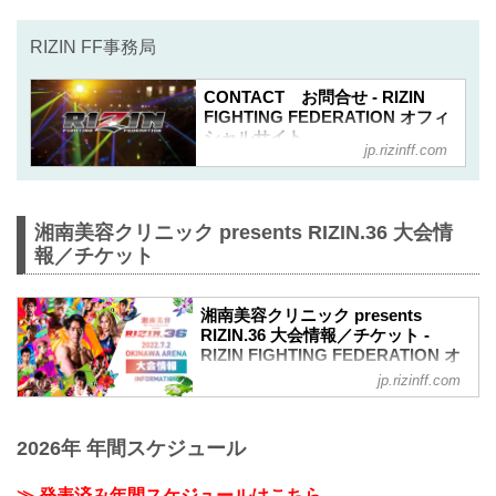
RIZIN FF事務局
CONTACT お問合せ - RIZIN
FIGHTING FEDERATION オフィ
シャルサイト
jp.rizinff.com
RIZIN FIGHTING FEDERATION オフ
ィシャルサイトへのお問い合わせはこ
ちら - 格闘技イベント「RIZIN」（ライ
ジン）と「RIZIN FIGHTING
湘南美容クリニック presents RIZIN.36 大会情
FEDERATION」（ライジン ファイテ
報／チケット
ィング フェデレーション）の情報・加
盟団体について発信していきます。
湘南美容クリニック presents
RIZIN.36 大会情報／チケット -
RIZIN FIGHTING FEDERATION オ
フィシャルサイト
jp.rizinff.com
MOVIE
【Trailer】湘南美容クリニック presents
2026年 年間スケジュール
RIZIN.36 in OKINAWA
youtu.be
大会概要
≫ 発表済み年間スケジュールはこちら