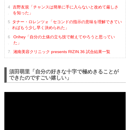
吉野友規「チャンスは簡単に手に入らないと改めて厳しさ
を知った」
タナー・ロレンツォ「セコンドの指示の意味を理解できてい
ればもう少し早く決められた」
Orihey「自分の土俵の立ち技で耐えてやろうと思ってい
た」
湘南美容クリニック presents RIZIN.36 試合結果一覧
須田萌里「自分の好きな十字で極めきることが
できたのですごい嬉しい」