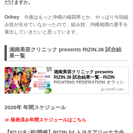
だけますか。
Orihey
今後はもっと沖縄の格闘界とか、やっぱり今回組
み技が出せていなかったので、組み技、沖縄相撲の選手を
輩出していきたいと思っています。
湘南美容クリニック presents RIZIN.36 試合結
果一覧
湘南美容クリニック presents
RIZIN.36 試合結果一覧 - RIZIN
FIGHTING FEDERATION オフィシ
ャルサイト
jp.rizinff.com
第13試合 ／鈴木博昭 vs. 平本蓮
RIZIN MMAルール：5分 3R（66.0kg）
2026年 年間スケジュール
（LOSE）鈴木博昭 vs. 平本蓮（WIN）
3R 判定 （1-2）
≫ 試合結果詳細
≫ 発表済み年間スケジュールはこちら
第12試合 ／山本美憂 vs. 大島沙緒里
RIZIN MMAルール：5分 3R（49.0kg）
【8/11(火･祝)開催】RIZIN.54 トヨタアリーナ大会