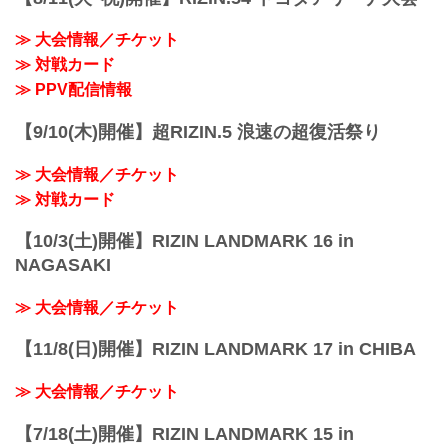
（LOSE）山本美憂 vs. 大島沙緒里
（WIN）
≫ 大会情報／チケット
3R 判定 （1-2）
≫ 対戦カード
≫ 試合結果詳細
第11試合 ／砂辺光久 vs. 中務修良
≫ PPV配信情報
RIZIN MMAルール：5分 3R（54.0kg）
（LOSE）砂辺光久 ...
【9/10(木)開催】超RIZIN.5 浪速の超復活祭り
≫ 大会情報／チケット
≫ 対戦カード
【10/3(土)開催】RIZIN LANDMARK 16 in
NAGASAKI
≫ 大会情報／チケット
【11/8(日)開催】RIZIN LANDMARK 17 in CHIBA
≫ 大会情報／チケット
【7/18(土)開催】RIZIN LANDMARK 15 in