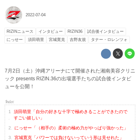
2022-07-04
RIZINニュース
インタビュー
RIZIN36
試合後インタビュー
にっせー
須田萌里
宮城寛克
吉野友規
タナー・ロレンツォ
7月2日（土）沖縄アリーナにて開催された湘南美容クリニ
ック presents RIZIN.36の出場選手たちの試合後インタビ
ューを公開！
須田萌里「自分の好きな十字で極めきることができたので
すごい嬉しい」
にっせー「（相手の）柔術の極め力がやっぱり強かった」
宮城寛克「パワーでは負けないっていう形は見せれた」