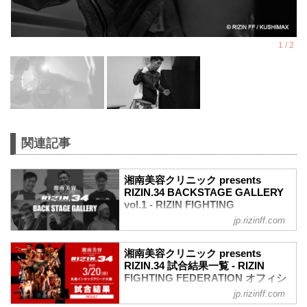
関連記事
湘南美容クリニック presents
RIZIN.34 BACKSTAGE GALLERY
vol.1 - RIZIN FIGHTING
FEDERATION オフィシャルサイト
jp.rizinff.com
戦いの裏側で選手が見せる真実の素顔を
収めた「BACKSTAGE GALLERY」
湘南美容クリニック presents
OPENING FIGHT〜第9試合までのvol.2は
RIZIN.34 試合結果一覧 - RIZIN
こちら
FIGHTING FEDERATION オフィシ
第16試合 ／弥益ドミネーター聡志 vs. 萩
ャルサイト
jp.rizinff.com
原京平