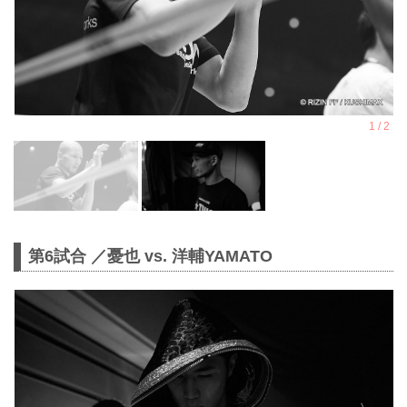
第6試合 ／憂也 vs. 洋輔YAMATO