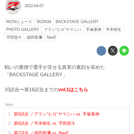
2022-04-07
RIZINニュース
RIZIN34
BACKSTAGE GALLERY
PHOTO GALLERY
アラン“ヒロ”ヤマニハ
手塚基伸
竿本樹生
宇田悠斗
福田龍彌
NavE
戦いの裏側で選手が見せる真実の素顔を収めた
「BACKSTAGE GALLERY」
10試合〜第16試合までの
vol.1はこちら
第9試合 ／アラン“ヒロ”ヤマニハ vs. 手塚基伸
第8試合 ／竿本樹生 vs. 宇田悠斗
第7試合 ／福田龍彌 vs. NavE