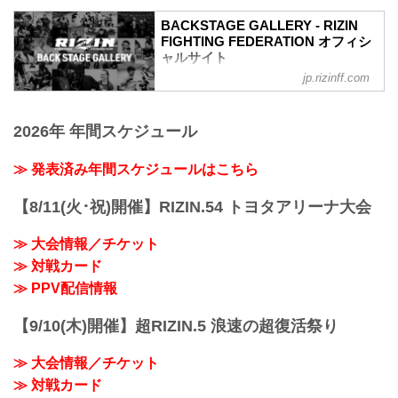
第16試合／ 弥益ドミネーター聡志 vs. 萩
4
原京平
4
BACKSTAGE GALLERY - RIZIN
Full Fight | 弥益ドミネーター聡志 vs. 萩
FIGHTING FEDERATION オフィシ
第15試合 ／皇治 vs. 梅野源治
原京平 / Satoshi“Dominator”Yamasu vs.
ャルサイト
3
Kyohei Hagiwara - RIZIN.34
3
jp.rizinff.com
BACKSTAGE GALLERY の記事一覧 - 格
youtu.be
第14試合 ／中村大介 vs. 山本空良
闘技イベント「RIZIN」（ライジン）と
RIZIN MMAルール：5分 3R（66.0kg）
3
「RIZIN FIGHTING FEDERATION」（ラ
（WIN）弥益ドミネーター聡志 vs. 萩原
3
2026年 年間スケジュール
イジン ファイティング フェデレーショ
京平（LOSE）
第13試合 ／ストラッサー起一 vs. 阿部大
ン）の情報・加盟団体について発信して
1R 3分21秒 SUB（タップアウト：腕ひし
治
いきます。
≫ 発表済み年間スケジュールはこちら
ぎ三角固め）
3
≫ 試合結果詳細
3
第15試合／ 皇治 vs. 梅野源治
【8/11(火･祝)開催】RIZIN.54 トヨタアリーナ大会
第12試合 ／北方大地 vs. 村元友太郎
Fu...
3
≫ 大会情報／チケット
3
第11試合 ／大原樹理 vs. アキラ
≫ 対戦カード
3
≫ PPV配信情報
3
第10試合 ／大雅 vs. 髙橋亮...
【9/10(木)開催】超RIZIN.5 浪速の超復活祭り
≫ 大会情報／チケット
≫ 対戦カード