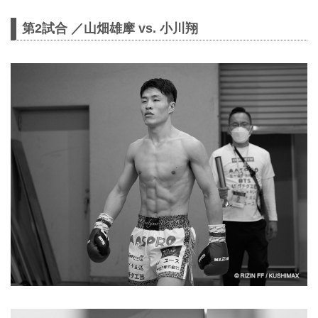
第2試合 ／山畑雄摩 vs. 小川翔