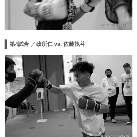
第4試合 ／政所仁 vs. 佐藤執斗