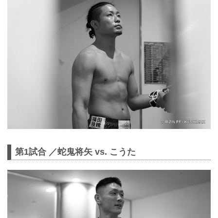
第1試合 ／蛇鬼将矢 vs. こうた