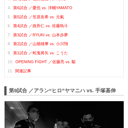
第6試合 ／憂也 vs. 洋輔YAMATO
第5試合 ／笠原友希 vs. 元氣
第4試合 ／政所仁 vs. 佐藤執斗
第3試合 ／RYUKI vs. 山本歩夢
第2試合 ／山畑雄摩 vs. 小川翔
第1試合 ／蛇鬼将矢 vs. こうた
OPENING FIGHT ／佐藤亮 vs. 駿
関連記事
第9試合 ／アラン“ヒロ”ヤマニハ vs. 手塚基伸