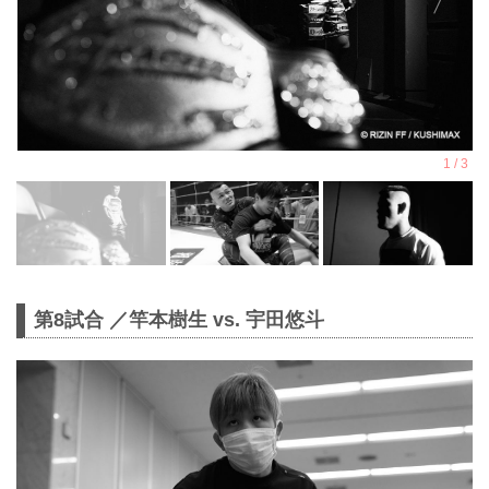
第8試合 ／竿本樹生 vs. 宇田悠斗