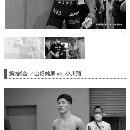
第2試合 ／山畑雄摩 vs. 小川翔