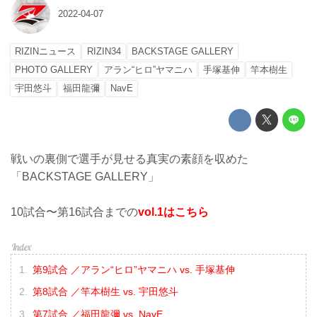
2022-04-07
RIZINニュース
RIZIN34
BACKSTAGE GALLERY
PHOTO GALLERY
アラン“ヒロ”ヤマニハ
手塚基伸
竿本樹生
宇田悠斗
福田龍彌
NavE
戦いの裏側で選手が見せる真実の素顔を収めた
「BACKSTAGE GALLERY」
10試合〜第16試合までの
vol.1はこちら
第9試合 ／アラン“ヒロ”ヤマニハ vs. 手塚基伸
第8試合 ／竿本樹生 vs. 宇田悠斗
第7試合 ／福田龍彌 vs. NavE