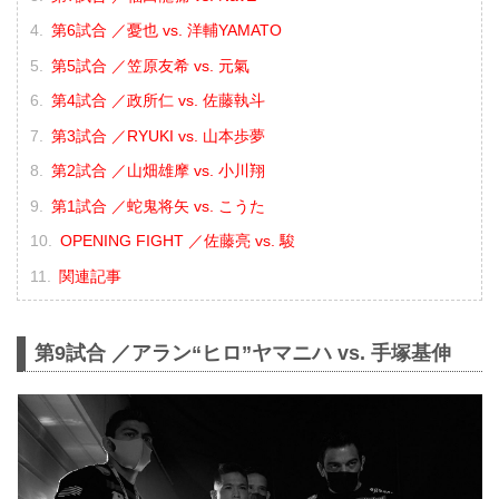
第6試合 ／憂也 vs. 洋輔YAMATO
第5試合 ／笠原友希 vs. 元氣
第4試合 ／政所仁 vs. 佐藤執斗
第3試合 ／RYUKI vs. 山本歩夢
第2試合 ／山畑雄摩 vs. 小川翔
第1試合 ／蛇鬼将矢 vs. こうた
OPENING FIGHT ／佐藤亮 vs. 駿
関連記事
第9試合 ／アラン“ヒロ”ヤマニハ vs. 手塚基伸