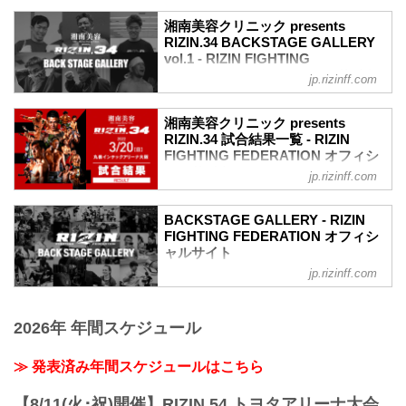
湘南美容クリニック presents
RIZIN.34 BACKSTAGE GALLERY
vol.1 - RIZIN FIGHTING
FEDERATION オフィシャルサイト
jp.rizinff.com
戦いの裏側で選手が見せる真実の素顔を
収めた「BACKSTAGE GALLERY」
湘南美容クリニック presents
OPENING FIGHT〜第9試合までのvol.2は
RIZIN.34 試合結果一覧 - RIZIN
こちら
FIGHTING FEDERATION オフィシ
第16試合 ／弥益ドミネーター聡志 vs. 萩
ャルサイト
jp.rizinff.com
原京平
第16試合／ 弥益ドミネーター聡志 vs. 萩
4
原京平
4
BACKSTAGE GALLERY - RIZIN
Full Fight | 弥益ドミネーター聡志 vs. 萩
FIGHTING FEDERATION オフィシ
第15試合 ／皇治 vs. 梅野源治
原京平 / Satoshi“Dominator”Yamasu vs.
ャルサイト
3
Kyohei Hagiwara - RIZIN.34
3
jp.rizinff.com
BACKSTAGE GALLERY の記事一覧 - 格
youtu.be
第14試合 ／中村大介 vs. 山本空良
闘技イベント「RIZIN」（ライジン）と
RIZIN MMAルール：5分 3R（66.0kg）
3
「RIZIN FIGHTING FEDERATION」（ラ
（WIN）弥益ドミネーター聡志 vs. 萩原
3
2026年 年間スケジュール
イジン ファイティング フェデレーショ
京平（LOSE）
第13試合 ／ストラッサー起一 vs. 阿部大
ン）の情報・加盟団体について発信して
1R 3分21秒 SUB（タップアウト：腕ひし
治
いきます。
≫ 発表済み年間スケジュールはこちら
ぎ三角固め）
3
≫ 試合結果詳細
3
第15試合／ 皇治 vs. 梅野源治
【8/11(火･祝)開催】RIZIN.54 トヨタアリーナ大会