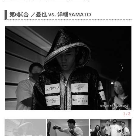
第6試合 ／憂也 vs. 洋輔YAMATO