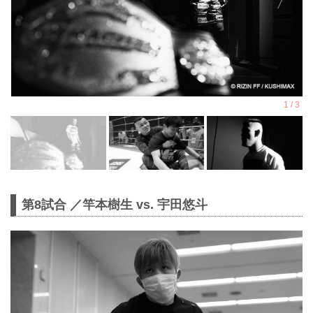
第8試合 ／竿本樹生 vs. 宇田悠斗