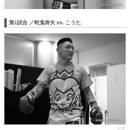
第1試合 ／蛇鬼将矢 vs. こうた