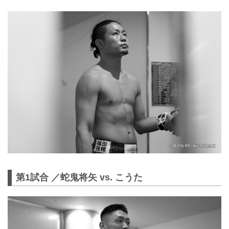
第1試合 ／蛇鬼将矢 vs. こうた