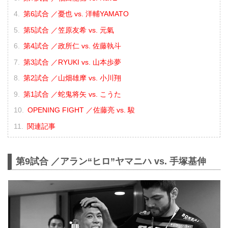
第6試合 ／憂也 vs. 洋輔YAMATO
第5試合 ／笠原友希 vs. 元氣
第4試合 ／政所仁 vs. 佐藤執斗
第3試合 ／RYUKI vs. 山本歩夢
第2試合 ／山畑雄摩 vs. 小川翔
第1試合 ／蛇鬼将矢 vs. こうた
OPENING FIGHT ／佐藤亮 vs. 駿
関連記事
第9試合 ／アラン“ヒロ”ヤマニハ vs. 手塚基伸