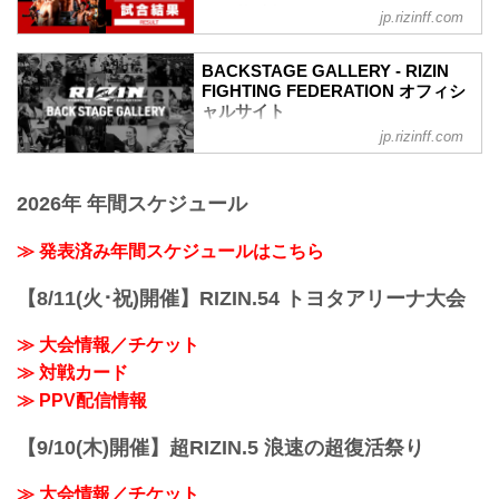
第16試合 ／弥益ドミネーター聡志 vs. 萩
ャルサイト
jp.rizinff.com
原京平
第16試合／ 弥益ドミネーター聡志 vs. 萩
4
原京平
4
BACKSTAGE GALLERY - RIZIN
Full Fight | 弥益ドミネーター聡志 vs. 萩
FIGHTING FEDERATION オフィシ
第15試合 ／皇治 vs. 梅野源治
原京平 / Satoshi“Dominator”Yamasu vs.
ャルサイト
3
Kyohei Hagiwara - RIZIN.34
3
jp.rizinff.com
BACKSTAGE GALLERY の記事一覧 - 格
youtu.be
第14試合 ／中村大介 vs. 山本空良
闘技イベント「RIZIN」（ライジン）と
RIZIN MMAルール：5分 3R（66.0kg）
3
「RIZIN FIGHTING FEDERATION」（ラ
（WIN）弥益ドミネーター聡志 vs. 萩原
3
2026年 年間スケジュール
イジン ファイティング フェデレーショ
京平（LOSE）
第13試合 ／ストラッサー起一 vs. 阿部大
ン）の情報・加盟団体について発信して
1R 3分21秒 SUB（タップアウト：腕ひし
治
いきます。
≫ 発表済み年間スケジュールはこちら
ぎ三角固め）
3
≫ 試合結果詳細
3
第15試合／ 皇治 vs. 梅野源治
【8/11(火･祝)開催】RIZIN.54 トヨタアリーナ大会
第12試合 ／北方大地 vs. 村元友太郎
Fu...
3
≫ 大会情報／チケット
3
第11試合 ／大原樹理 vs. アキラ
≫ 対戦カード
3
≫ PPV配信情報
3
第10試合 ／大雅 vs. 髙橋亮...
【9/10(木)開催】超RIZIN.5 浪速の超復活祭り
≫ 大会情報／チケット