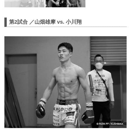
第2試合 ／山畑雄摩 vs. 小川翔