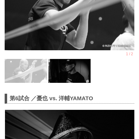
第6試合 ／憂也 vs. 洋輔YAMATO