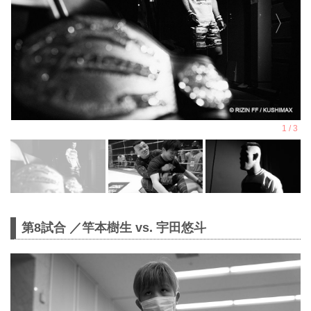
第8試合 ／竿本樹生 vs. 宇田悠斗