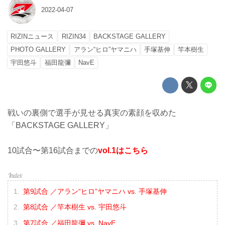
2022-04-07
RIZINニュース
RIZIN34
BACKSTAGE GALLERY
PHOTO GALLERY
アラン“ヒロ”ヤマニハ
手塚基伸
竿本樹生
宇田悠斗
福田龍彌
NavE
戦いの裏側で選手が見せる真実の素顔を収めた
「BACKSTAGE GALLERY」
10試合〜第16試合までの
vol.1はこちら
第9試合 ／アラン“ヒロ”ヤマニハ vs. 手塚基伸
第8試合 ／竿本樹生 vs. 宇田悠斗
第7試合 ／福田龍彌 vs. NavE