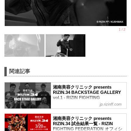
関連記事
湘南美容クリニック presents
RIZIN.34 BACKSTAGE GALLERY
vol.1 - RIZIN FIGHTING
FEDERATION オフィシャルサイト
jp.rizinff.com
戦いの裏側で選手が見せる真実の素顔を
収めた「BACKSTAGE GALLERY」
湘南美容クリニック presents
OPENING FIGHT〜第9試合までのvol.2は
RIZIN.34 試合結果一覧 - RIZIN
こちら
FIGHTING FEDERATION オフィシ