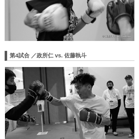
第4試合 ／政所仁 vs. 佐藤執斗