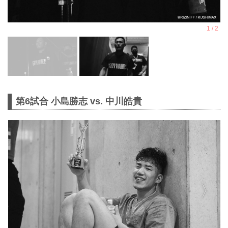
第6試合 小島勝志 vs. 中川皓貴