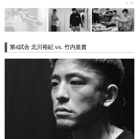
第4試合 北川裕紀 vs. 竹内皇貴