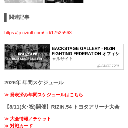
関連記事
https://jp.rizinff.com/_ct/17525563
BACKSTAGE GALLERY - RIZIN
FIGHTING FEDERATION オフィシ
ャルサイト
jp.rizinff.com
BACKSTAGE GALLERY の記事一覧 - 格
闘技イベント「RIZIN」（ライジン）と
「RIZIN FIGHTING FEDERATION」（ラ
2026年 年間スケジュール
イジン ファイティング フェデレーショ
ン）の情報・加盟団体について発信して
いきます。
≫ 発表済み年間スケジュールはこちら
【8/11(火･祝)開催】RIZIN.54 トヨタアリーナ大会
≫ 大会情報／チケット
≫ 対戦カード