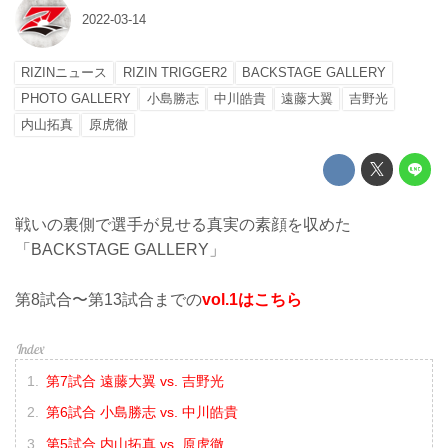
2022-03-14
RIZINニュース
RIZIN TRIGGER2
BACKSTAGE GALLERY
PHOTO GALLERY
小島勝志
中川皓貴
遠藤大翼
吉野光
内山拓真
原虎徹
戦いの裏側で選手が見せる真実の素顔を収めた
「BACKSTAGE GALLERY」
第8試合〜第13試合までの
vol.1はこちら
第7試合 遠藤大翼 vs. 吉野光
第6試合 小島勝志 vs. 中川皓貴
第5試合 内山拓真 vs. 原虎徹