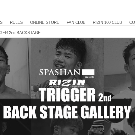
US
RULES
ONLINE STORE
FAN CLUB
RIZIN 100 CLUB
CO
SPASHAN HPS presents RIZIN TRIGGER 2nd BACKSTAGE GALLERY vol.2