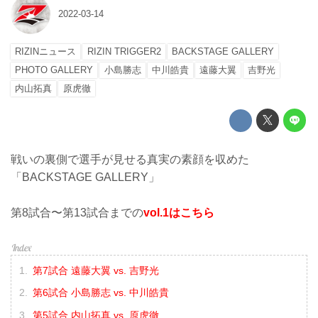
2022-03-14
RIZINニュース
RIZIN TRIGGER2
BACKSTAGE GALLERY
PHOTO GALLERY
小島勝志
中川皓貴
遠藤大翼
吉野光
内山拓真
原虎徹
戦いの裏側で選手が見せる真実の素顔を収めた
「BACKSTAGE GALLERY」
第8試合〜第13試合までの
vol.1はこちら
第7試合 遠藤大翼 vs. 吉野光
第6試合 小島勝志 vs. 中川皓貴
第5試合 内山拓真 vs. 原虎徹