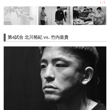
第4試合 北川裕紀 vs. 竹内皇貴