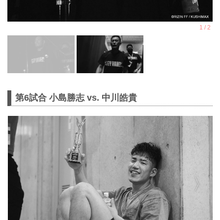
第6試合 小島勝志 vs. 中川皓貴