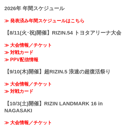
「RIZIN FIGHTING FEDERATION」（ラ
2026年 年間スケジュール
イジン ファイティング フェデレーショ
ン）の情報・加盟団体について発信して
いきます。
≫ 発表済み年間スケジュールはこちら
【8/11(火･祝)開催】RIZIN.54 トヨタアリーナ大会
≫ 大会情報／チケット
≫ 対戦カード
≫ PPV配信情報
【9/10(木)開催】超RIZIN.5 浪速の超復活祭り
≫ 大会情報／チケット
≫ 対戦カード
【10/3(土)開催】RIZIN LANDMARK 16 in
NAGASAKI
≫ 大会情報／チケット