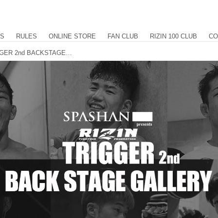
US
RULES
ONLINE STORE
FAN CLUB
RIZIN 100 CLUB
CO
SPASHAN HPS presents RIZIN TRIGGER 2nd BACKSTAGE GALLERY vol.2