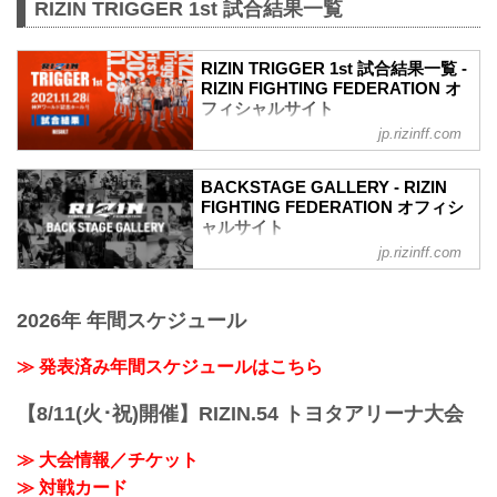
RIZIN TRIGGER 1st 試合結果一覧
RIZIN TRIGGER 1st 試合結果一覧 -
RIZIN FIGHTING FEDERATION オ
フィシャルサイト
jp.rizinff.com
第14試合／スペシャルワンマッチ 昇侍
vs. 萩原京平
RIZIN MMAルール：5分 3R（66.0kg）
BACKSTAGE GALLERY - RIZIN
（LOSE）昇侍 vs. 萩原京平（WIN）
FIGHTING FEDERATION オフィシ
2R 1分19秒 TKO（レフェリーストップ：
ャルサイト
スタンドパンチ）
jp.rizinff.com
BACKSTAGE GALLERY の記事一覧 - 格
≫ 試合結果詳細
闘技イベント「RIZIN」（ライジン）と
第13試合／スペシャルワンマッチ 堀江圭
「RIZIN FIGHTING FEDERATION」（ラ
功 vs. 中田大貴
2026年 年間スケジュール
イジン ファイティング フェデレーショ
RIZIN MMAルール：5分 3R（68.0kg）
ン）の情報・加盟団体について発信して
（WIN）堀江圭功 vs. 中田大貴（LOSE）
いきます。
≫ 発表済み年間スケジュールはこちら
3R 判定 （3-0）
≫ 試合結果詳細
【8/11(火･祝)開催】RIZIN.54 トヨタアリーナ大会
第12試合／スペシャルワンマッチ ストラ
ッサー...
≫ 大会情報／チケット
≫ 対戦カード