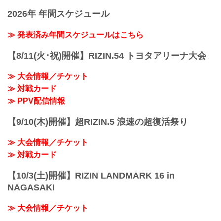
「RIZIN FIGHTING FEDERATION」（ラ
功 vs. 中田大貴
2026年 年間スケジュール
イジン ファイティング フェデレーショ
RIZIN MMAルール：5分 3R（68.0kg）
ン）の情報・加盟団体について発信して
（WIN）堀江圭功 vs. 中田大貴（LOSE）
いきます。
≫ 発表済み年間スケジュールはこちら
3R 判定 （3-0）
≫ 試合結果詳細
【8/11(火･祝)開催】RIZIN.54 トヨタアリーナ大会
第12試合／スペシャルワンマッチ ストラ
ッサー...
≫ 大会情報／チケット
≫ 対戦カード
≫ PPV配信情報
【9/10(木)開催】超RIZIN.5 浪速の超復活祭り
≫ 大会情報／チケット
≫ 対戦カード
【10/3(土)開催】RIZIN LANDMARK 16 in
NAGASAKI
≫ 大会情報／チケット