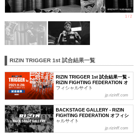
RIZIN TRIGGER 1st 試合結果一覧
RIZIN TRIGGER 1st 試合結果一覧 -
RIZIN FIGHTING FEDERATION オ
フィシャルサイト
jp.rizinff.com
第14試合／スペシャルワンマッチ 昇侍
vs. 萩原京平
RIZIN MMAルール：5分 3R（66.0kg）
BACKSTAGE GALLERY - RIZIN
（LOSE）昇侍 vs. 萩原京平（WIN）
FIGHTING FEDERATION オフィシ
2R 1分19秒 TKO（レフェリーストップ：
ャルサイト
スタンドパンチ）
jp.rizinff.com
BACKSTAGE GALLERY の記事一覧 - 格
≫ 試合結果詳細
闘技イベント「RIZIN」（ライジン）と
第13試合／スペシャルワンマッチ 堀江圭