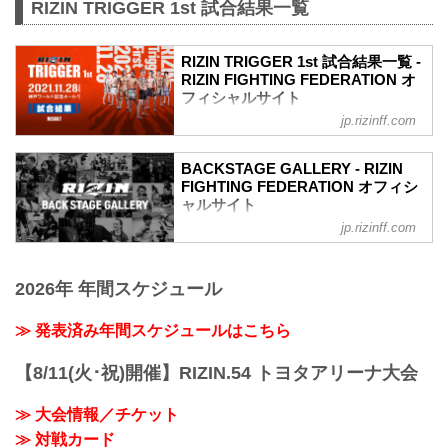
RIZIN TRIGGER 1st 試合結果一覧
RIZIN TRIGGER 1st 試合結果一覧 -
RIZIN FIGHTING FEDERATION オ
フィシャルサイト
jp.rizinff.com
第14試合／スペシャルワンマッチ 昇侍
vs. 萩原京平
RIZIN MMAルール：5分 3R（66.0kg）
BACKSTAGE GALLERY - RIZIN
（LOSE）昇侍 vs. 萩原京平（WIN）
FIGHTING FEDERATION オフィシ
2R 1分19秒 TKO（レフェリーストップ：
ャルサイト
スタンドパンチ）
jp.rizinff.com
BACKSTAGE GALLERY の記事一覧 - 格
≫ 試合結果詳細
闘技イベント「RIZIN」（ライジン）と
第13試合／スペシャルワンマッチ 堀江圭
「RIZIN FIGHTING FEDERATION」（ラ
功 vs. 中田大貴
2026年 年間スケジュール
イジン ファイティング フェデレーショ
RIZIN MMAルール：5分 3R（68.0kg）
ン）の情報・加盟団体について発信して
（WIN）堀江圭功 vs. 中田大貴（LOSE）
いきます。
≫ 発表済み年間スケジュールはこちら
3R 判定 （3-0）
≫ 試合結果詳細
【8/11(火･祝)開催】RIZIN.54 トヨタアリーナ大会
第12試合／スペシャルワンマッチ ストラ
ッサー...
≫ 大会情報／チケット
≫ 対戦カード