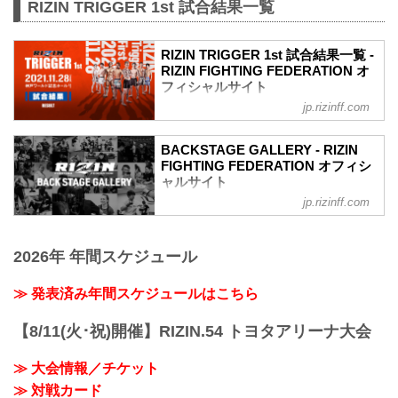
RIZIN TRIGGER 1st 試合結果一覧
RIZIN TRIGGER 1st 試合結果一覧 -
RIZIN FIGHTING FEDERATION オ
フィシャルサイト
jp.rizinff.com
第14試合／スペシャルワンマッチ 昇侍
vs. 萩原京平
RIZIN MMAルール：5分 3R（66.0kg）
BACKSTAGE GALLERY - RIZIN
（LOSE）昇侍 vs. 萩原京平（WIN）
FIGHTING FEDERATION オフィシ
2R 1分19秒 TKO（レフェリーストップ：
ャルサイト
スタンドパンチ）
jp.rizinff.com
BACKSTAGE GALLERY の記事一覧 - 格
≫ 試合結果詳細
闘技イベント「RIZIN」（ライジン）と
第13試合／スペシャルワンマッチ 堀江圭
「RIZIN FIGHTING FEDERATION」（ラ
功 vs. 中田大貴
2026年 年間スケジュール
イジン ファイティング フェデレーショ
RIZIN MMAルール：5分 3R（68.0kg）
ン）の情報・加盟団体について発信して
（WIN）堀江圭功 vs. 中田大貴（LOSE）
いきます。
≫ 発表済み年間スケジュールはこちら
3R 判定 （3-0）
≫ 試合結果詳細
【8/11(火･祝)開催】RIZIN.54 トヨタアリーナ大会
第12試合／スペシャルワンマッチ ストラ
ッサー...
≫ 大会情報／チケット
≫ 対戦カード