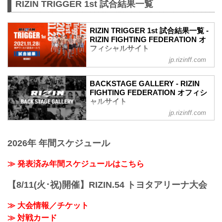
RIZIN TRIGGER 1st 試合結果一覧
RIZIN TRIGGER 1st 試合結果一覧 -
RIZIN FIGHTING FEDERATION オ
フィシャルサイト
jp.rizinff.com
第14試合／スペシャルワンマッチ 昇侍
vs. 萩原京平
RIZIN MMAルール：5分 3R（66.0kg）
BACKSTAGE GALLERY - RIZIN
（LOSE）昇侍 vs. 萩原京平（WIN）
FIGHTING FEDERATION オフィシ
2R 1分19秒 TKO（レフェリーストップ：
ャルサイト
スタンドパンチ）
jp.rizinff.com
BACKSTAGE GALLERY の記事一覧 - 格
≫ 試合結果詳細
闘技イベント「RIZIN」（ライジン）と
第13試合／スペシャルワンマッチ 堀江圭
「RIZIN FIGHTING FEDERATION」（ラ
功 vs. 中田大貴
2026年 年間スケジュール
イジン ファイティング フェデレーショ
RIZIN MMAルール：5分 3R（68.0kg）
ン）の情報・加盟団体について発信して
（WIN）堀江圭功 vs. 中田大貴（LOSE）
いきます。
≫ 発表済み年間スケジュールはこちら
3R 判定 （3-0）
≫ 試合結果詳細
【8/11(火･祝)開催】RIZIN.54 トヨタアリーナ大会
第12試合／スペシャルワンマッチ ストラ
ッサー...
≫ 大会情報／チケット
≫ 対戦カード