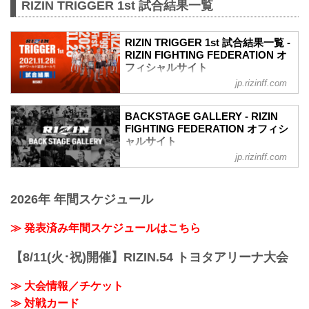
RIZIN TRIGGER 1st 試合結果一覧
RIZIN TRIGGER 1st 試合結果一覧 -
RIZIN FIGHTING FEDERATION オ
フィシャルサイト
jp.rizinff.com
第14試合／スペシャルワンマッチ 昇侍
vs. 萩原京平
RIZIN MMAルール：5分 3R（66.0kg）
BACKSTAGE GALLERY - RIZIN
（LOSE）昇侍 vs. 萩原京平（WIN）
FIGHTING FEDERATION オフィシ
2R 1分19秒 TKO（レフェリーストップ：
ャルサイト
スタンドパンチ）
jp.rizinff.com
BACKSTAGE GALLERY の記事一覧 - 格
≫ 試合結果詳細
闘技イベント「RIZIN」（ライジン）と
第13試合／スペシャルワンマッチ 堀江圭
「RIZIN FIGHTING FEDERATION」（ラ
功 vs. 中田大貴
2026年 年間スケジュール
イジン ファイティング フェデレーショ
RIZIN MMAルール：5分 3R（68.0kg）
ン）の情報・加盟団体について発信して
（WIN）堀江圭功 vs. 中田大貴（LOSE）
いきます。
≫ 発表済み年間スケジュールはこちら
3R 判定 （3-0）
≫ 試合結果詳細
【8/11(火･祝)開催】RIZIN.54 トヨタアリーナ大会
第12試合／スペシャルワンマッチ ストラ
ッサー...
≫ 大会情報／チケット
≫ 対戦カード