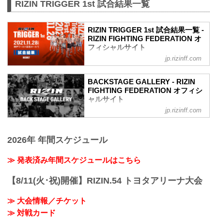
RIZIN TRIGGER 1st 試合結果一覧
RIZIN TRIGGER 1st 試合結果一覧 -
RIZIN FIGHTING FEDERATION オ
フィシャルサイト
jp.rizinff.com
第14試合／スペシャルワンマッチ 昇侍
vs. 萩原京平
RIZIN MMAルール：5分 3R（66.0kg）
BACKSTAGE GALLERY - RIZIN
（LOSE）昇侍 vs. 萩原京平（WIN）
FIGHTING FEDERATION オフィシ
2R 1分19秒 TKO（レフェリーストップ：
ャルサイト
スタンドパンチ）
jp.rizinff.com
BACKSTAGE GALLERY の記事一覧 - 格
≫ 試合結果詳細
闘技イベント「RIZIN」（ライジン）と
第13試合／スペシャルワンマッチ 堀江圭
「RIZIN FIGHTING FEDERATION」（ラ
功 vs. 中田大貴
2026年 年間スケジュール
イジン ファイティング フェデレーショ
RIZIN MMAルール：5分 3R（68.0kg）
ン）の情報・加盟団体について発信して
（WIN）堀江圭功 vs. 中田大貴（LOSE）
いきます。
≫ 発表済み年間スケジュールはこちら
3R 判定 （3-0）
≫ 試合結果詳細
【8/11(火･祝)開催】RIZIN.54 トヨタアリーナ大会
第12試合／スペシャルワンマッチ ストラ
ッサー...
≫ 大会情報／チケット
≫ 対戦カード