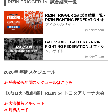
RIZIN TRIGGER 1st 試合結果一覧
RIZIN TRIGGER 1st 試合結果一覧 -
RIZIN FIGHTING FEDERATION オ
フィシャルサイト
jp.rizinff.com
第14試合／スペシャルワンマッチ 昇侍
vs. 萩原京平
RIZIN MMAルール：5分 3R（66.0kg）
BACKSTAGE GALLERY - RIZIN
（LOSE）昇侍 vs. 萩原京平（WIN）
FIGHTING FEDERATION オフィシ
2R 1分19秒 TKO（レフェリーストップ：
ャルサイト
スタンドパンチ）
jp.rizinff.com
BACKSTAGE GALLERY の記事一覧 - 格
≫ 試合結果詳細
闘技イベント「RIZIN」（ライジン）と
第13試合／スペシャルワンマッチ 堀江圭
「RIZIN FIGHTING FEDERATION」（ラ
功 vs. 中田大貴
2026年 年間スケジュール
イジン ファイティング フェデレーショ
RIZIN MMAルール：5分 3R（68.0kg）
ン）の情報・加盟団体について発信して
（WIN）堀江圭功 vs. 中田大貴（LOSE）
いきます。
≫ 発表済み年間スケジュールはこちら
3R 判定 （3-0）
≫ 試合結果詳細
【8/11(火･祝)開催】RIZIN.54 トヨタアリーナ大会
第12試合／スペシャルワンマッチ ストラ
ッサー...
≫ 大会情報／チケット
≫ 対戦カード