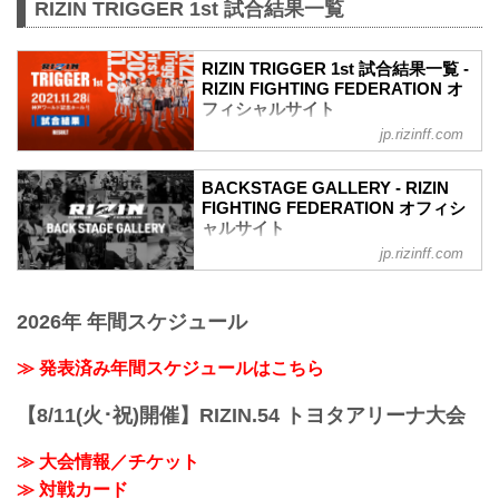
RIZIN TRIGGER 1st 試合結果一覧
RIZIN TRIGGER 1st 試合結果一覧 -
RIZIN FIGHTING FEDERATION オ
フィシャルサイト
jp.rizinff.com
第14試合／スペシャルワンマッチ 昇侍
vs. 萩原京平
RIZIN MMAルール：5分 3R（66.0kg）
BACKSTAGE GALLERY - RIZIN
（LOSE）昇侍 vs. 萩原京平（WIN）
FIGHTING FEDERATION オフィシ
2R 1分19秒 TKO（レフェリーストップ：
ャルサイト
スタンドパンチ）
jp.rizinff.com
BACKSTAGE GALLERY の記事一覧 - 格
≫ 試合結果詳細
闘技イベント「RIZIN」（ライジン）と
第13試合／スペシャルワンマッチ 堀江圭
「RIZIN FIGHTING FEDERATION」（ラ
功 vs. 中田大貴
2026年 年間スケジュール
イジン ファイティング フェデレーショ
RIZIN MMAルール：5分 3R（68.0kg）
ン）の情報・加盟団体について発信して
（WIN）堀江圭功 vs. 中田大貴（LOSE）
いきます。
≫ 発表済み年間スケジュールはこちら
3R 判定 （3-0）
≫ 試合結果詳細
【8/11(火･祝)開催】RIZIN.54 トヨタアリーナ大会
第12試合／スペシャルワンマッチ ストラ
ッサー...
≫ 大会情報／チケット
≫ 対戦カード