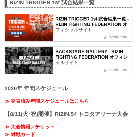
RIZIN TRIGGER 1st 試合結果一覧
RIZIN TRIGGER 1st 試合結果一覧 -
RIZIN FIGHTING FEDERATION オ
フィシャルサイト
jp.rizinff.com
第14試合／スペシャルワンマッチ 昇侍
vs. 萩原京平
RIZIN MMAルール：5分 3R（66.0kg）
BACKSTAGE GALLERY - RIZIN
（LOSE）昇侍 vs. 萩原京平（WIN）
FIGHTING FEDERATION オフィシ
2R 1分19秒 TKO（レフェリーストップ：
ャルサイト
スタンドパンチ）
jp.rizinff.com
BACKSTAGE GALLERY の記事一覧 - 格
≫ 試合結果詳細
闘技イベント「RIZIN」（ライジン）と
第13試合／スペシャルワンマッチ 堀江圭
「RIZIN FIGHTING FEDERATION」（ラ
功 vs. 中田大貴
2026年 年間スケジュール
イジン ファイティング フェデレーショ
RIZIN MMAルール：5分 3R（68.0kg）
ン）の情報・加盟団体について発信して
（WIN）堀江圭功 vs. 中田大貴（LOSE）
いきます。
≫ 発表済み年間スケジュールはこちら
3R 判定 （3-0）
≫ 試合結果詳細
【8/11(火･祝)開催】RIZIN.54 トヨタアリーナ大会
第12試合／スペシャルワンマッチ ストラ
ッサー...
≫ 大会情報／チケット
≫ 対戦カード