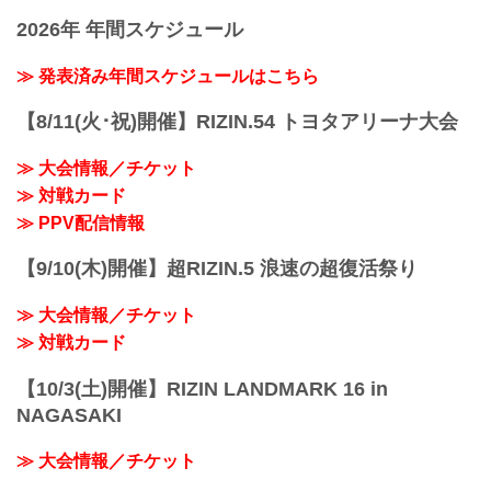
「RIZIN FIGHTING FEDERATION」（ラ
功 vs. 中田大貴
2026年 年間スケジュール
イジン ファイティング フェデレーショ
RIZIN MMAルール：5分 3R（68.0kg）
ン）の情報・加盟団体について発信して
（WIN）堀江圭功 vs. 中田大貴（LOSE）
いきます。
≫ 発表済み年間スケジュールはこちら
3R 判定 （3-0）
≫ 試合結果詳細
【8/11(火･祝)開催】RIZIN.54 トヨタアリーナ大会
第12試合／スペシャルワンマッチ ストラ
ッサー...
≫ 大会情報／チケット
≫ 対戦カード
≫ PPV配信情報
【9/10(木)開催】超RIZIN.5 浪速の超復活祭り
≫ 大会情報／チケット
≫ 対戦カード
【10/3(土)開催】RIZIN LANDMARK 16 in
NAGASAKI
≫ 大会情報／チケット