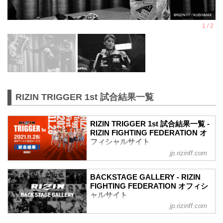
RIZIN TRIGGER 1st 試合結果一覧
RIZIN TRIGGER 1st 試合結果一覧 -
RIZIN FIGHTING FEDERATION オ
フィシャルサイト
jp.rizinff.com
第14試合／スペシャルワンマッチ 昇侍
vs. 萩原京平
RIZIN MMAルール：5分 3R（66.0kg）
BACKSTAGE GALLERY - RIZIN
（LOSE）昇侍 vs. 萩原京平（WIN）
FIGHTING FEDERATION オフィシ
2R 1分19秒 TKO（レフェリーストップ：
ャルサイト
スタンドパンチ）
jp.rizinff.com
BACKSTAGE GALLERY の記事一覧 - 格
≫ 試合結果詳細
闘技イベント「RIZIN」（ライジン）と
第13試合／スペシャルワンマッチ 堀江圭