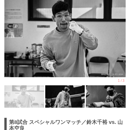
第8試合 スペシャルワンマッチ／鈴木千裕 vs. 山
本空良