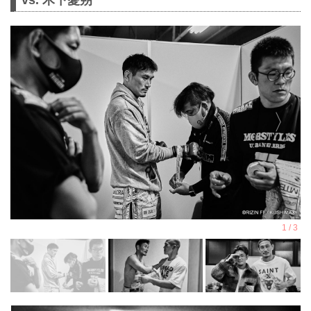
vs. 木下憂朔