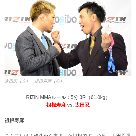
太田忍（左）、祖根寿麻（右）
RIZIN MMAルール：5分 3R（61.0kg）
祖根寿麻
vs.
太田忍
祖根寿麻
こんにちは！修斗から来ました祖根です。今回、太田忍選