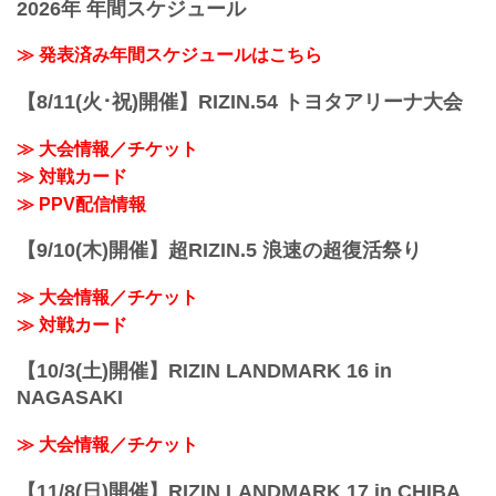
2026年 年間スケジュール
日時
2021年12月31日（金）12:00開場（予
定）/ 14:00開始（予定）
≫ 発表済み年間スケジュールはこちら
※開場・開始時間は予定です。決定次第
RIZIN FFオフィシャルサイトにてご案内
【8/11(火･祝)開催】RIZIN.54 トヨタアリーナ大会
します。
終了予定時間
≫ 大会情報／チケット
22:30～23:00
≫ 対戦カード
※試合内容、イベント進行によって終了
予定時間が前後することがありますので
≫ PPV配信情報
ご了承ください。
会場
【9/10(木)開催】超RIZIN.5 浪速の超復活祭り
さいたまスーパーアリーナ
JR京浜東北線・JR上野東京ライン（宇都
≫ 大会情報／チケット
宮線・高崎線）「さいたま新都心」駅か
ら徒歩3分
≫ 対戦カード
JR埼...
【10/3(土)開催】RIZIN LANDMARK 16 in
NAGASAKI
≫ 大会情報／チケット
【11/8(日)開催】RIZIN LANDMARK 17 in CHIBA