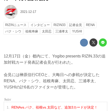
2021-12-17
RIZINニュース
インタビュー
RIZIN33
記者会見
RENA
パク・シウ
祖根寿麻
太田忍
三浦孝太
YUSHI
12月17日（金）都内にて、Yogibo presents RIZIN.33の追
加対戦カード発表記者会見が行われた。
会見には榊原信行CEOと、大晦日への参戦が決定した
RENA、パク・シウ、祖根寿麻、太田忍、三浦孝太、
YUSHIの計6名のファイターが登壇した。
RENAvs.パク、祖根vs.太田など、追加3カードが決定！