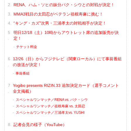
RENA、ハム・ソヒの妹分パク・シウとの対戦が決定！
MMA3戦目の太田忍がベテラン祖根寿麻に挑む！
“キング・カズ”次男・三浦孝太の対戦相手が決定！
明日12/18（土）10時からアウトレット席の追加販売が決
定！
チケット料金
12/26（日）からフジテレビ（関東ローカル）にて事前番組
の放送が決定！
事前番組
Yogibo presents RIZIN.33 追加決定カード（選手コメント
全文掲載）
スペシャルワンマッチ／RENA vs. パク・シウ
スペシャルワンマッチ／祖根寿麻 vs. 太田忍
スペシャルワンマッチ／三浦孝太vs. YUSHI
記者会見の様子（YouTube）