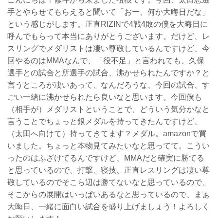
手とやらせてもらえると聞いて「おー、何か大晦日だな」
という感じがします。正直RIZINで4戦4敗の僕を大晦日に
呼んでもらって本当にありがとうございます。だけど、レ
スリングでメダリストは凄い尊敬しているんですけど、今
回やるのはMMAなんで、「役不足」と言われても、久保
選手との試合と所選手の試合、沸かせられたんですか？と
言うところが凄いあって、なんだろうな、今回の試合、す
ごい一緒に沸かせられたら良いなと思います。今回僕も
（相手が）メダリストということで、どういう気分かなと
言うことでちょっと銀メダルを持ってきたんですけど、
（太田へ向けて）持ってきてます？メダル。amazonで買
いました。ちょっと本物見てみたいなと思ってて。こうい
ったのはふざけてるんですけど、MMAだと確実に勝てる
と思っているので、打撃、寝技、正直レスリングは凄い尊
敬しているのでそこら辺は勝てないなと思っているので、
そこからの展開はいっぱいあるなと思っているので、まぁ
大晦日、一緒に面白い試合を盛り上げましょう！よろしく