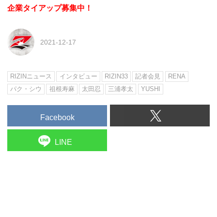
企業タイアップ募集中！
2021-12-17
RIZINニュース
インタビュー
RIZIN33
記者会見
RENA
パク・シウ
祖根寿麻
太田忍
三浦孝太
YUSHI
Facebook
LINE